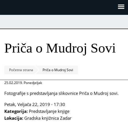
Skoči
Panel za upravljanje kolačićima
na
glavni
sadržaj
Priča o Mudroj Sovi
Početna strana
Priča o Mudroj Sovi
25.02.2019. Ponedjeljak
Fotografije s predstavljanja slikovnice Priča o Mudroj sovi.
Petak, Veljača 22, 2019 - 17:30
Kategorija:
Predstavljanje knjige
Lokacija:
Gradska knjižnica Zadar