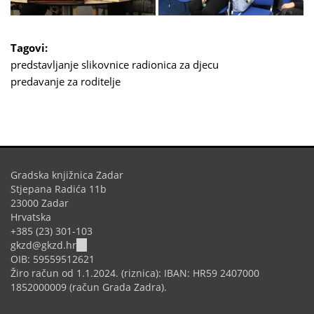
Tagovi:
predstavljanje slikovnice
radionica za djecu
predavanje za roditelje
Gradska knjižnica Zadar
Stjepana Radića 11b
23000 Zadar
Hrvatska
+385 (23) 301-103
(link
gkzd@gkzd.hr
sends
OIB: 59559512621
e-
Žiro račun od 1.1.2024. (riznica): IBAN: HR59 2407000
mail)
1852000009 (račun Grada Zadra).