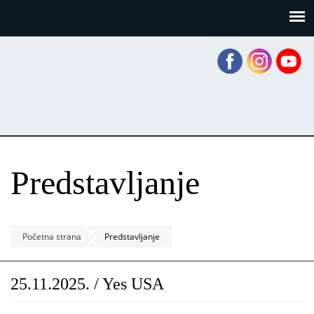
Skoči
Panel za upravljanje kolačićima
na
glavni
sadržaj
Predstavljanje
Početna strana
Predstavljanje
25.11.2025. / Yes USA