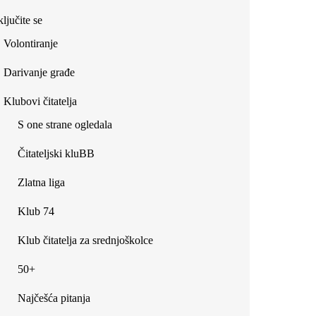
ljučite se
Volontiranje
Darivanje građe
Klubovi čitatelja
S one strane ogledala
Čitateljski kluBB
Zlatna liga
Klub 74
Klub čitatelja za srednjoškolce
50+
Najčešća pitanja