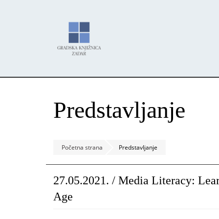
Skoči
Panel za upravljanje kolačićima
na
glavni
sadržaj
Predstavljanje
Početna strana
Predstavljanje
27.05.2021. / Media Literacy: Lear
Age