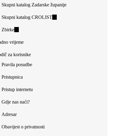
Skupni katalog Zadarske županije
Skupni katalog CROLIST
(link
is
Zbirke
(link
external)
is
dno vrijeme
external)
dič za korisnike
Pravila posudbe
Pristupnica
Pristup internetu
Gdje nas naći?
Adresar
Obavijest o privatnosti