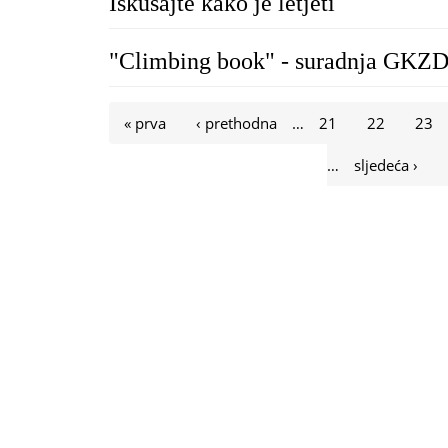
Iskušajte kako je letjeti
"Climbing book" - suradnja GKZD
Stranice
« prva
‹ prethodna
…
21
22
23
…
sljedeća ›