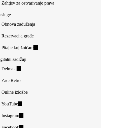
Zahtjev za ostvarivanje prava
usluge
Obnova zaduženja
Rezervacija građe
Pitajte knjižničare
(link
is
gitalni sadržaji
external)
Delmata
(link
is
ZadaRetro
external)
Online izložbe
YouTube
(link
is
Instagram
(link
external)
is
Facebook
(link