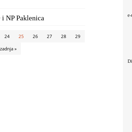
e-
 i NP Paklenica
24
25
26
27
28
29
zadnja »
Di