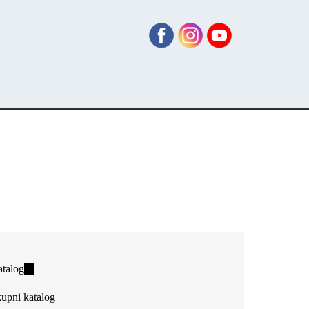
talog
(link
is
upni katalog
external)