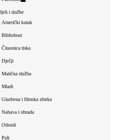
external)
is
jeli i službe
external)
Američki kutak
Bibliobusi
Čitaonica tiska
Dječji
Matična služba
Mladi
Glazbena i filmska zbirka
Nabava i obrada
Odrasli
Pult