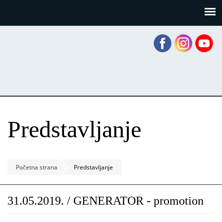
Skoči
Panel za upravljanje kolačićima
na
glavni
sadržaj
Predstavljanje
Početna strana
Predstavljanje
31.05.2019. / GENERATOR - promotion