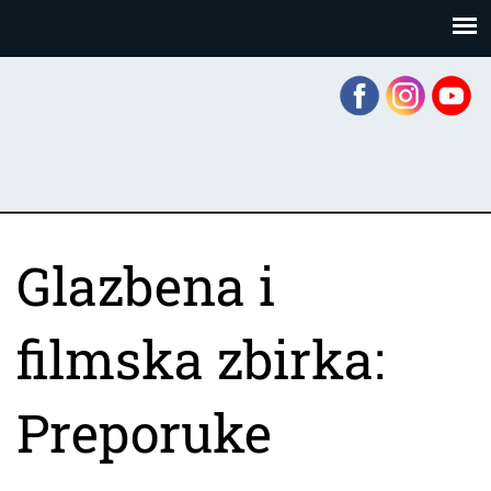
Skoči
Panel za upravljanje kolačićima
na
glavni
sadržaj
Glazbena i
filmska zbirka:
Preporuke