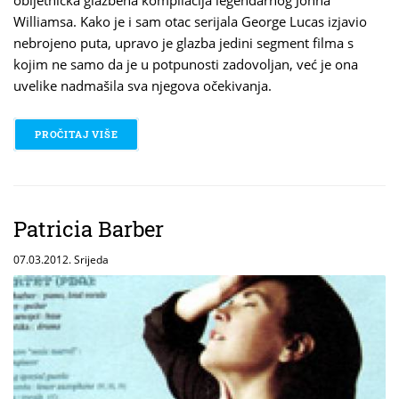
obljetnička glazbena kompilacija legendarnog Johna
Williamsa. Kako je i sam otac serijala George Lucas izjavio
nebrojeno puta, upravo je glazba jedini segment filma s
kojim ne samo da je u potpunosti zadovoljan, već je ona
uvelike nadmašila sva njegova očekivanja.
PROČITAJ VIŠE
O JOHN WILLIAMS
Patricia Barber
07.03.2012. Srijeda