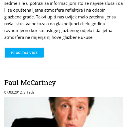
sedme sile u potrazi za informacijom što se najviše sluša i da
li se opuštena ljetna atmosfera reflektira i na odabir
glazbene građe. Takvi upiti nas uvijek malo zateknu jer su
naša iskustva pokazala da glazboljupci cijelu godinu
ravnomjerno koriste usluge glazbenog odjela i da ljetna
atmosfera ne mijenja njihove glazbene ukuse.
PROČITAJ VIŠE
O PEPERMINT
Paul McCartney
07.03.2012. Srijeda