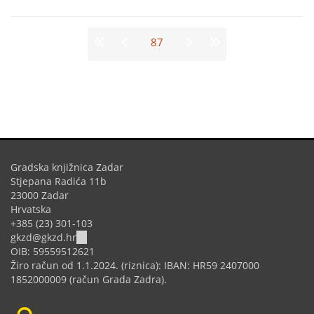
Stranice
87
Gradska knjižnica Zadar
Stjepana Radića 11b
23000 Zadar
Hrvatska
+385 (23) 301-103
(link
gkzd@gkzd.hr
sends
OIB: 59559512621
e-
Žiro račun od 1.1.2024. (riznica): IBAN: HR59 2407000
mail)
1852000009 (račun Grada Zadra).