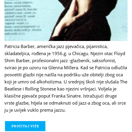
Patricia Barber, američka jazz pjevačica, pijanistica,
skladateljica, rođena je 1956.g. u Chicagu. Njezin otac Floyd
Shim Barber, profesionalni jazz -glazbenik, saksofonist,
svirao je po uzoru na Glenna Millera. Kad se Patricia odlučila
posvetiti glazbi nije naišla na podršku uže obitelji zbog oca
koji je umro od alkoholizma. U srednjoj školi nije slušala The
Beatlese i Rolling Stonese kao njezini vršnjaci. Voljela je
klasične pjevače poput Franka Sinatre. Istražujući druge
vrste glazbe, htjela se odmaknuti od jazz-a zbog oca, ali srce
ju je uvijek vuklo prema jazzu.
PROČITAJ VIŠE
O PATRICIA BARBER