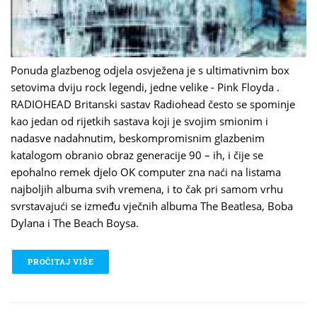
Ponuda glazbenog odjela osvježena je s ultimativnim box
setovima dviju rock legendi, jedne velike - Pink Floyda .
RADIOHEAD Britanski sastav Radiohead često se spominje
kao jedan od rijetkih sastava koji je svojim smionim i
nadasve nadahnutim, beskompromisnim glazbenim
katalogom obranio obraz generacije 90 – ih, i čije se
epohalno remek djelo OK computer zna naći na listama
najboljih albuma svih vremena, i to čak pri samom vrhu
svrstavajući se između vječnih albuma The Beatlesa, Boba
Dylana i The Beach Boysa.
PROČITAJ VIŠE
O RADIOHEAD