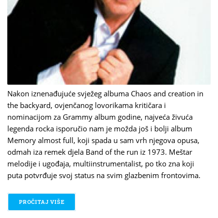
Nakon iznenađujuće svježeg albuma Chaos and creation in
the backyard, ovjenčanog lovorikama kritičara i
nominacijom za Grammy album godine, najveća živuća
legenda rocka isporučio nam je možda još i bolji album
Memory almost full, koji spada u sam vrh njegova opusa,
odmah iza remek djela Band of the run iz 1973. Meštar
melodije i ugođaja, multiinstrumentalist, po tko zna koji
puta potvrđuje svoj status na svim glazbenim frontovima.
PROČITAJ VIŠE
O PAUL MCCARTNEY