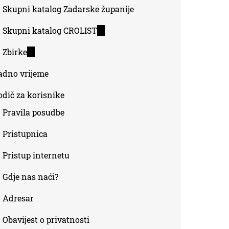
Skupni katalog Zadarske županije
Skupni katalog CROLIST
(link
is
Zbirke
(link
external)
is
adno vrijeme
external)
odič za korisnike
Pravila posudbe
Pristupnica
Pristup internetu
Gdje nas naći?
Adresar
Obavijest o privatnosti