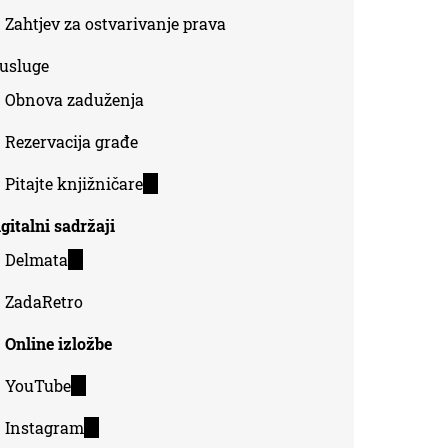
Zahtjev za ostvarivanje prava
-usluge
Obnova zaduženja
Rezervacija građe
Pitajte knjižničare
(link
is
gitalni sadržaji
external)
Delmata
(link
is
ZadaRetro
external)
Online izložbe
YouTube
(link
is
Instagram
(link
external)