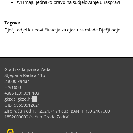
svi imaju jednako pravo na sudjelovanje u raspravi
Tagovi:
Dječji odjel
klubovi čitatelja
za djecu
za mlade
Dječji odjel
Gradska knjižnica Zadar
Stjepana Radića 11b
23000 Zadar
Hrvatska
+385 (23) 301-103
(link
gkzd@gkzd.hr
sends
OIB: 59559512621
e-
Žiro račun od 1.1.2024. (riznica): IBAN: HR59 2407000
mail)
1852000009 (račun Grada Zadra).