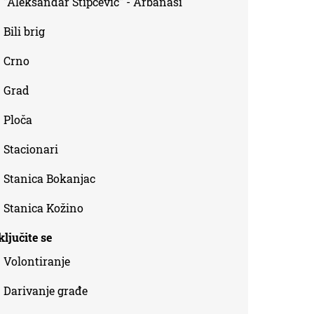
"Aleksandar Stipčević" - Arbanasi
Bili brig
Crno
Grad
Ploča
Stacionari
Stanica Bokanjac
Stanica Kožino
ljučite se
Volontiranje
Darivanje građe