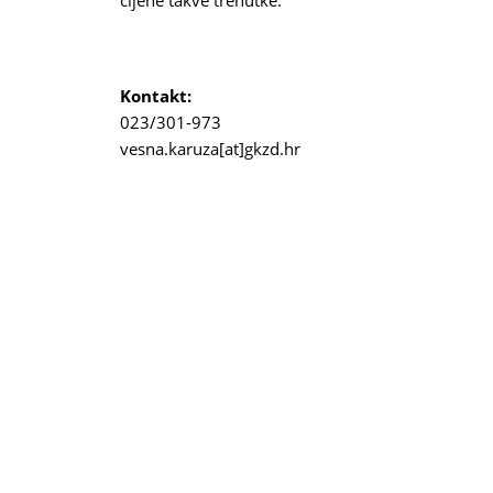
cijene takve trenutke.
Kontakt:
023/301-973
vesna.karuza[at]gkzd.hr