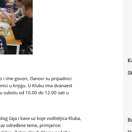
K
S
 i ime govori, članovi su pripadnici
jenici u knjigu. U Klubu ima dvanaest
ću subotu od 10.00 do 12.00 sati u
 čaja i kave uz koje voditeljica Kluba,
R
ikaz određene teme, primjerice: