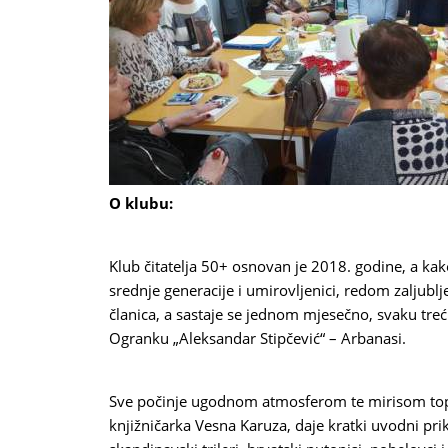
O klubu:
Klub čitatelja 50+ osnovan je 2018. godine, a kako
srednje generacije i umirovljenici, redom zaljubl
članica, a sastaje se jednom mjesečno, svaku tre
Ogranku „Aleksandar Stipčević“ – Arbanasi.
Sve počinje ugodnom atmosferom te mirisom toplog
knjižničarka Vesna Karuza, daje kratki uvodni pr