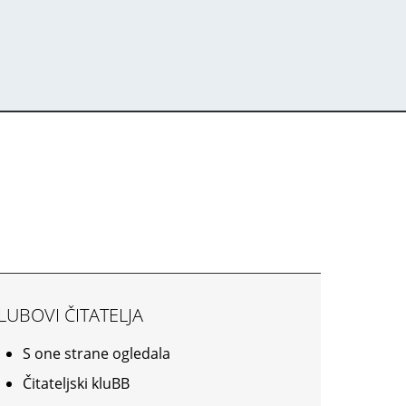
LUBOVI ČITATELJA
S one strane ogledala
Čitateljski kluBB