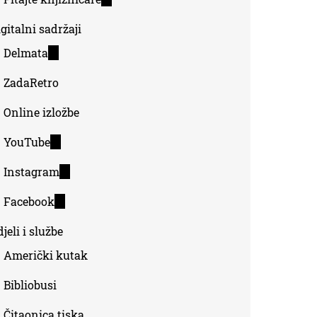
is
gitalni sadržaji
external)
Delmata
(link
is
ZadaRetro
external)
Online izložbe
YouTube
(link
is
Instagram
(link
external)
is
Facebook
(link
external)
is
jeli i službe
external)
Američki kutak
Bibliobusi
Čitaonica tiska