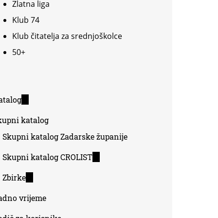
Zlatna liga
Klub 74
Klub čitatelja za srednjoškolce
50+
atalog
(link
is
kupni katalog
external)
Skupni katalog Zadarske županije
Skupni katalog CROLIST
(link
is
Zbirke
(link
external)
is
adno vrijeme
external)