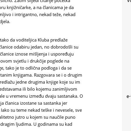
V
 slično. Zatim slijedi čitanje početka
ru knjižničarke, a na članicama je da
mljivo i intrigantno, nekad teže, nekad
djela.
tako da voditeljica Kluba predlaže
 članice odabiru jedan, no dobrodošli su
članice iznose mišljenja i uspoređuju
novom svjetlu i drukčije poglede na
e, tako je to odlična podloga i da se
tanim knjigama. Razgovara se i o drugim
 predlažu jedne drugima knjige koje su im
predstavama ili bilo kojemu zanimljivom
ale u vremenu između dvaju sastanaka. O
e
a članica izostane sa sastanka jer
Iako su teme nekad teške i nevesele, sve
alitetno jutro u kojem su naučile puno
e s dragim ljudima. U godinama su kad