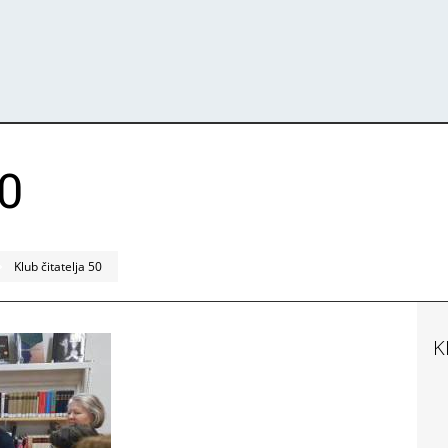
50
Klub čitatelja 50
K