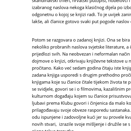
skandinavski trileri, hrvatski putopisi, nobelovci i
izabranog naslova nekoga klasičnog dijela po izbo
odgonetnu o kojoj se knjizi radi. To je uvijek zani
lakše, ali članice gotovo svaki put pogode naslov 
Potom se razgovara o zadanoj knjizi. Ona se bira 
nekoliko probranih naslova svjetske literature, a
prijedlozi svih. Na neobvezan i neformalan način 
dojmove o knjizi, otkrivaju književne tekstove u 
pročitano. Kako već sedam godina čitaju iste knjig
zadana knjiga usporedi s drugim prethodno proči
knjigama koje su članice čitale tijekom života te
se svidjele, govori se i o filmovima, kazališnim 
kulturnom događaju kojem su članice prisustvov
ljubavi prema Klubu govori i činjenica da malo koj
prilagođavaju svoje obveze rasporedu sastanaka. 
odu ispunjene i zadovoljne kući jer su provele kv
novih stvari, izrazile svoje mišljenje i družile s