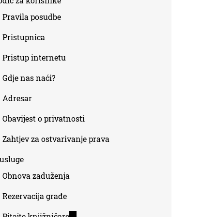
odič za korisnike
Pravila posudbe
Pristupnica
Pristup internetu
Gdje nas naći?
Adresar
Obavijest o privatnosti
Zahtjev za ostvarivanje prava
-usluge
Obnova zaduženja
Rezervacija građe
Pitajte knjižničare
(link