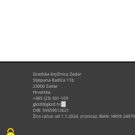
Gradska knjižnica Zadar
Stjepana Radića 11b
23000 Zadar
Hrvatska
+385 (23) 301-103
(link
gkzd@gkzd.hr
sends
OIB: 59559512621
e-
Žiro račun od 1.1.2024. (riznica): IBAN: HR59 240
mail)