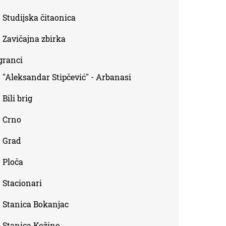
Studijska čitaonica
Zavičajna zbirka
granci
"Aleksandar Stipčević" - Arbanasi
Bili brig
Crno
Grad
Ploča
Stacionari
Stanica Bokanjac
Stanica Kožino