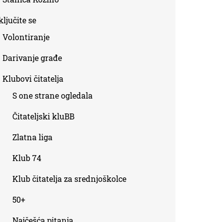
ljučite se
Volontiranje
Darivanje građe
Klubovi čitatelja
S one strane ogledala
Čitateljski kluBB
Zlatna liga
Klub 74
Klub čitatelja za srednjoškolce
50+
Najčešća pitanja