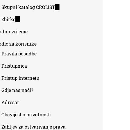
Skupni katalog CROLIST
(link
is
Zbirke
(link
external)
is
adno vrijeme
external)
odič za korisnike
Pravila posudbe
Pristupnica
Pristup internetu
Gdje nas naći?
Adresar
Obavijest o privatnosti
Zahtjev za ostvarivanje prava