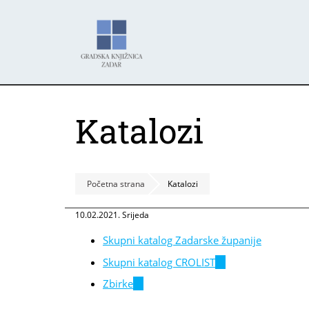
Skoči
Panel za upravljanje kolačićima
na
glavni
sadržaj
Katalozi
Početna strana
Katalozi
10.02.2021. Srijeda
Skupni katalog Zadarske županije
Skupni katalog CROLIST
(link
is
Zbirke
(link
external)
is