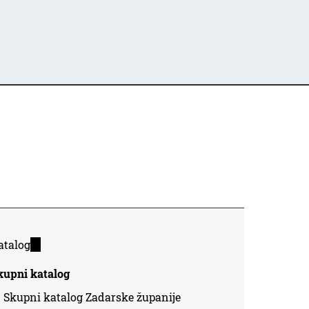
atalog
(link
is
kupni katalog
external)
Skupni katalog Zadarske županije