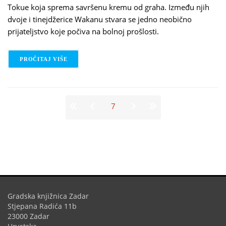
Tokue koja sprema savršenu kremu od graha. Između njih
dvoje i tinejdžerice Wakanu stvara se jedno neobično
prijateljstvo koje počiva na bolnoj prošlosti.
PROČITAJ VIŠE
O DURIAN SUKEGAWA – SLATKA KREMA OD GRAH
Stranice
7
Gradska knjižnica Zadar
Stjepana Radića 11b
23000 Zadar