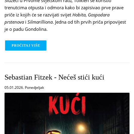
Služeći u Prvome svjetskom ratu, Tolkien se koristio
trenutcima otpusta i odmora kako bi zapisivao prve prave
priče iz kojih će se razvijati svijet
Hobita
,
Gospodara
prstenova
i
Silmarilliona
. Jedna od tih prvih priča pripovijest
je o padu Gondolina.
PROČITAJ VIŠE
O J. R. R. TOLKIEN – PAD GONDOLINA
Sebastian Fitzek - Nećeš stići kući
05.01.2026. Ponedjeljak