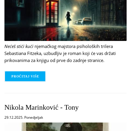
Nećeš stići kući
njemačkog majstora psiholoških trilera
Sebastiana Fitzeka, uzbudljiv je roman koji će vas držati
prikovanima za knjigu od prve do zadnje stranice.
PROČITAJ VIŠE
O SEBASTIAN FITZEK - NEĆEŠ STIĆI KUĆI
Nikola Marinković - Tony
29.12.2025. Ponedjeljak