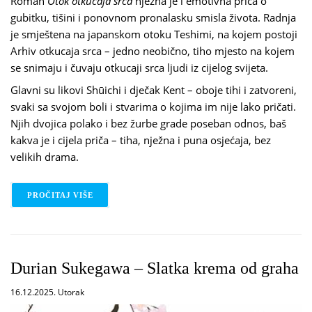
Roman
Otok otkucaja srca
nježna je i emotivna priča o
gubitku, tišini i ponovnom pronalasku smisla života. Radnja
je smještena na japanskom otoku Teshimi, na kojem postoji
Arhiv otkucaja srca – jedno neobično, tiho mjesto na kojem
se snimaju i čuvaju otkucaji srca ljudi iz cijelog svijeta.
Glavni su likovi Shūichi i dječak Kent – oboje tihi i zatvoreni,
svaki sa svojom boli i stvarima o kojima im nije lako pričati.
Njih dvojica polako i bez žurbe grade poseban odnos, baš
kakva je i cijela priča – tiha, nježna i puna osjećaja, bez
velikih drama.
PROČITAJ VIŠE
O LAURA IMAI MESSINA – OTOK OTKUCAJA SRCA
Durian Sukegawa – Slatka krema od graha
16.12.2025. Utorak