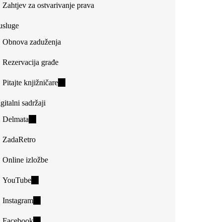
Zahtjev za ostvarivanje prava
usluge
Obnova zaduženja
Rezervacija građe
Pitajte knjižničare
(link
is
gitalni sadržaji
external)
Delmata
(link
is
ZadaRetro
external)
Online izložbe
YouTube
(link
is
Instagram
(link
external)
is
Facebook
(link