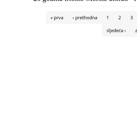
Stranice
« prva
‹ prethodna
1
2
3
sljedeća ›