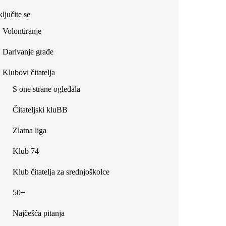
ljučite se
Volontiranje
Darivanje građe
Klubovi čitatelja
S one strane ogledala
Čitateljski kluBB
Zlatna liga
Klub 74
Klub čitatelja za srednjoškolce
50+
Najčešća pitanja