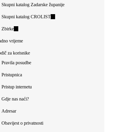
Skupni katalog Zadarske županije
Skupni katalog CROLIST
(link
is
Zbirke
(link
external)
is
dno vrijeme
external)
dič za korisnike
Pravila posudbe
Pristupnica
Pristup internetu
Gdje nas naći?
Adresar
Obavijest o privatnosti