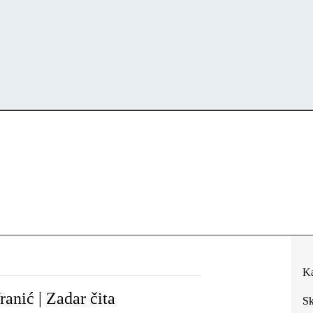
Ka
ranić | Zadar čita
Sk