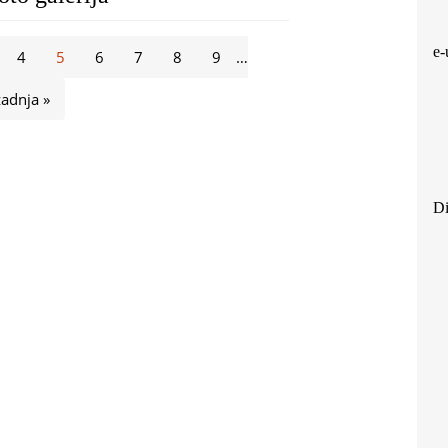
e-
4
5
6
7
8
9
…
zadnja »
Di