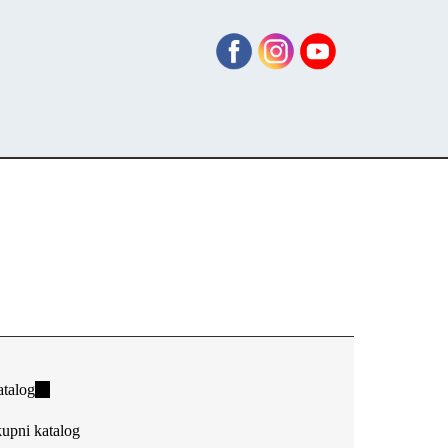
talog
(link
is
upni katalog
external)