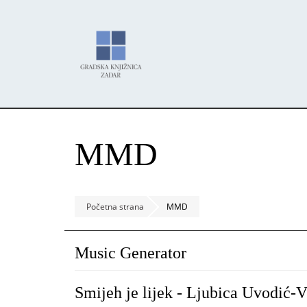
Skoči
Panel za upravljanje kolačićima
na
glavni
sadržaj
MMD
Početna strana
MMD
Music Generator
Smijeh je lijek - Ljubica Uvodić-V