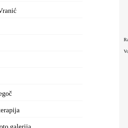
Vranić
Ra
Vo
egoč
erapija
oto galerija