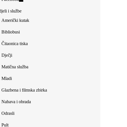
external)
is
jeli i službe
external)
Američki kutak
Bibliobusi
Čitaonica tiska
Dječji
Matična služba
Mladi
Glazbena i filmska zbirka
Nabava i obrada
Odrasli
Pult