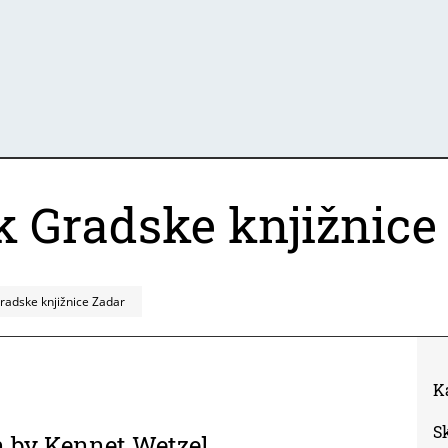
 Gradske knjižnice
radske knjižnice Zadar
K
S
n by Kennet Wetzel