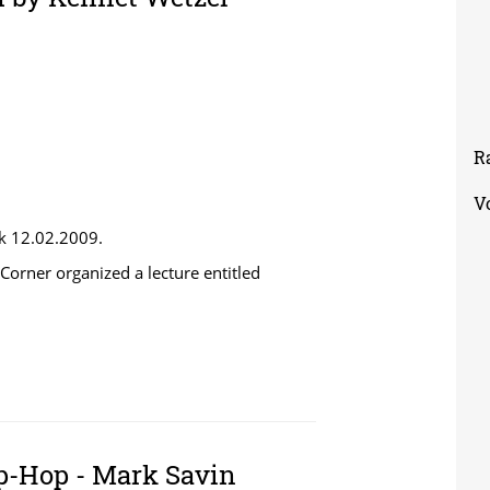
R
V
ak 12.02.2009.
orner organized a lecture entitled
 BY KENNET WETZEL
ip-Hop - Mark Savin