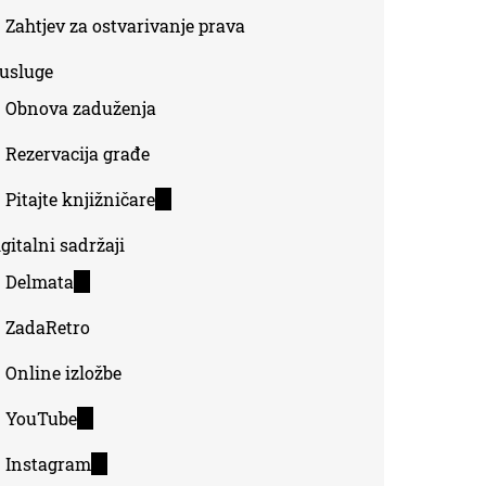
Zahtjev za ostvarivanje prava
-usluge
Obnova zaduženja
Rezervacija građe
Pitajte knjižničare
(link
is
gitalni sadržaji
external)
Delmata
(link
is
ZadaRetro
external)
Online izložbe
YouTube
(link
is
Instagram
(link
external)