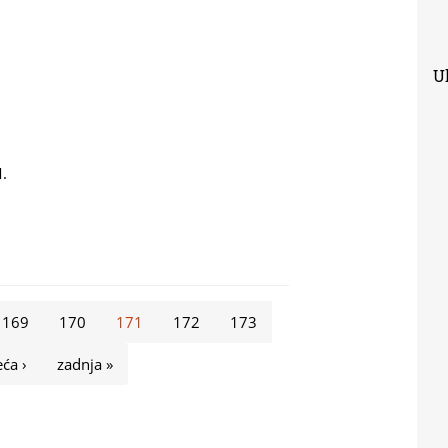
Uk
.
008 / THE US ELECTIONS 2008 - PETER D AMICO
169
170
171
172
173
eća ›
zadnja »