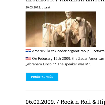
20.03.2012. Utorak
Američki kutak Zadar organizirao je u četvrt
On Feburary 12th 2009, the Zadar American C
„Abraham Lincoln“. The speaker was Mr.
PROČITAJ VIŠE
O 12.02.2009. / ABRAHAM LINCOLN
06.02.2009. / Rock n Roll & H