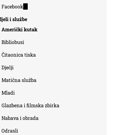
is
Facebook
(link
external)
is
jeli i službe
external)
Američki kutak
Bibliobusi
Čitaonica tiska
Dječji
Matična služba
Mladi
Glazbena i filmska zbirka
Nabava i obrada
Odrasli