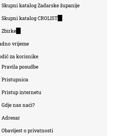
Skupni katalog Zadarske županije
Skupni katalog CROLIST
(link
is
Zbirke
(link
external)
is
adno vrijeme
external)
odič za korisnike
Pravila posudbe
Pristupnica
Pristup internetu
Gdje nas naći?
Adresar
Obavijest o privatnosti