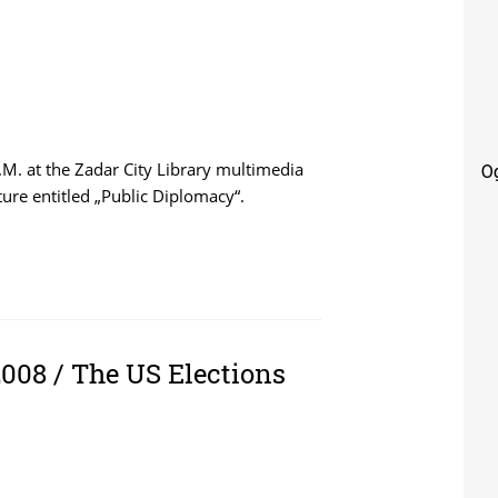
M. at the Zadar City Library multimedia
O
ure entitled „Public Diplomacy“.
- BOB POST
2008 / The US Elections