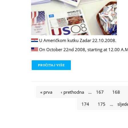
U Američkom kutku Zadar 22.10.2008.
On October 22nd 2008, starting at 12.00 A.M
PROČITAJ VIŠE
O 22.10.2008. / AMERIČKI IZBORI 2
Stranice
« prva
‹ prethodna
…
167
168
174
175
…
sljed