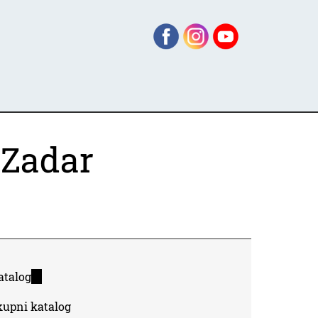
 Zadar
atalog
(link
is
kupni katalog
external)