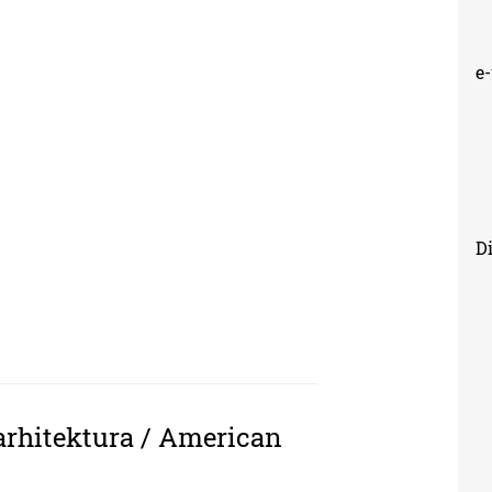
e
Di
-HOP - MARK SAVIN
 arhitektura / American