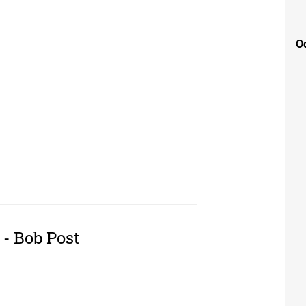
Od
 ARHITEKTURA / AMERICAN ARCHITECTURE
 - Bob Post