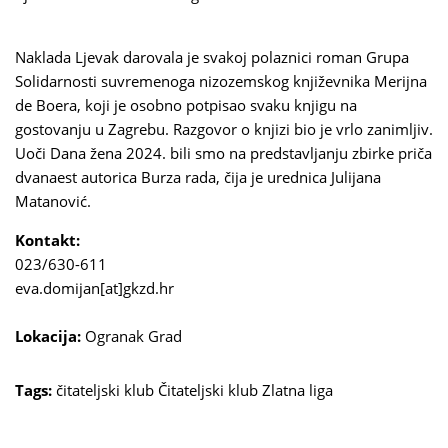
Naklada Ljevak darovala je svakoj polaznici roman Grupa
Solidarnosti suvremenoga nizozemskog književnika Merijna
de Boera, koji je osobno potpisao svaku knjigu na
gostovanju u Zagrebu. Razgovor o knjizi bio je vrlo zanimljiv.
Uoči Dana žena 2024. bili smo na predstavljanju zbirke priča
dvanaest autorica Burza rada, čija je urednica Julijana
Matanović.
Kontakt:
023/630-611
eva.domijan[at]gkzd.hr
Lokacija:
Ogranak Grad
Tags:
čitateljski klub
Čitateljski klub Zlatna liga