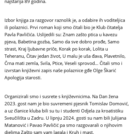
najstarija 89 godina.
Izbor knjiga za razgovor raznolik je, a odabire ih voditeljica
ili polaznici. Prvi roman koji smo čitali bio je Klub čitatelja
Pavla Pavličića. Uslijedili su: Znam zašto ptica u kavezu
pjeva, Babetina gozba, Samo da sve dobro prođe, Samo
strast, Kraj ljubavne priče, Korak po korak, Lolita u
Teheranu, Čitav jedan život, U malu je uša đava, Plavetnilo,
Črna mati zemla, Svila, Ptice, Veseli sprovod… Čitali smo i
izvrstan književni zapis naše polaznice gđe Olge Škarić
Apologija starosti.
Organizirali smo i susrete s književnicima. Na Dan žena
2023. gost nam je bio suvremeni pjesnik Tomislav Domović,
a uz članice kluba bili su tu i studenti Odjela za kroatistiku
Sveučilišta u Zadru. U lipnju 2024. gosti su nam bili Julijana
Matanović i Pavao Pavličić pa smo razgovarali o njihovim
djelima Zašto sam vam lagala i Kruh i mast.