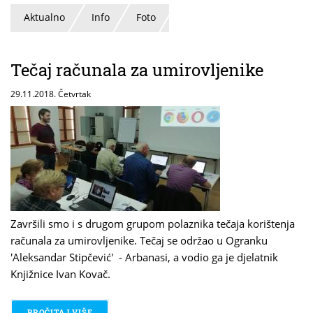
Aktualno
Info
Foto
Tečaj računala za umirovljenike
29.11.2018. Četvrtak
Završili smo i s drugom grupom polaznika tečaja korištenja
računala za umirovljenike. Tečaj se održao u Ogranku
'Aleksandar Stipčević' - Arbanasi, a vodio ga je djelatnik
Knjižnice Ivan Kovač.
PROČITAJ VIŠE
O TEČAJ RAČUNALA ZA UMIROVLJENIKE