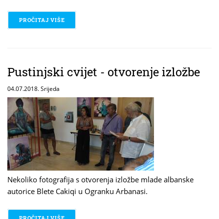
PROČITAJ VIŠE
O 10 GODINA OGRANKA "ALEKSANDAR STIPČEVIĆ" 
Pustinjski cvijet - otvorenje izložbe
04.07.2018. Srijeda
Nekoliko fotografija s otvorenja izložbe mlade albanske
autorice Blete Cakiqi u Ogranku Arbanasi.
PROČITAJ VIŠE
O PUSTINJSKI CVIJET - OTVORENJE IZLOŽBE