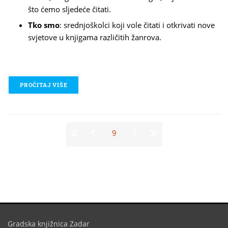
što ćemo sljedeće čitati.
Tko smo
: srednjoškolci koji vole čitati i otkrivati nove
svjetove u knjigama različitih žanrova.
PROČITAJ VIŠE
O KLUB ČITATELJA ZA SREDNJOŠKOLCE
Stranice
9
Gradska knjižnica Zadar