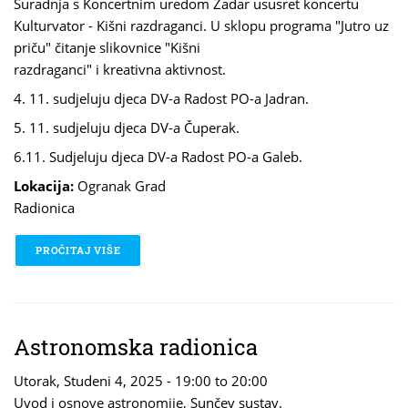
Suradnja s Koncertnim uredom Zadar ususret koncertu
Kulturvator - Kišni razdraganci. U sklopu programa "Jutro uz
priču" čitanje slikovnice "Kišni
razdraganci" i kreativna aktivnost.
4. 11. sudjeluju djeca DV-a Radost PO-a Jadran.
5. 11. sudjeluju djeca DV-a Čuperak.
6.11.
Sudjeluju djeca DV-a Radost PO-a Galeb.
Lokacija:
Ogranak Grad
Radionica
PROČITAJ VIŠE
O KULTURVATOR - KIŠNI RAZDRAGANCI
Astronomska radionica
Utorak, Studeni 4, 2025 -
19:00
to
20:00
Uvod i osnove astronomije, Sunčev sustav.