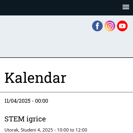
Skoči
Panel za upravljanje kolačićima
na
glavni
sadržaj
Kalendar
11/04/2025 - 00:00
STEM igrice
Utorak, Studeni 4, 2025 -
10:00
to
12:00