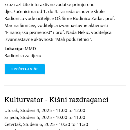
kroz različite interaktivne zadatke primjerene
djeci/učenicima od 1. do 4. razreda osnovne škole.
Radionicu vode učiteljice OŠ Šime Budinića Zadar: prof.
Marina Šimičev, voditeljica izvannastavne aktivnosti
"Financijska pismenost" i prof. Nada Nekić, voditeljica
izvannastavne aktivnosti "Mali poduzetnici".
Lokacija:
MMD
Radionica za djecu
PROČITAJ VIŠE
O ŠTEDIM ZA BUDUĆNOST
Kulturvator - Kišni razdraganci
Utorak, Studeni 4, 2025 -
11:00
to
12:00
Srijeda, Studeni 5, 2025 -
10:00
to
11:00
Četvrtak, Studeni 6, 2025 -
10:30
to
11:30