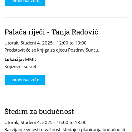
PROČITAJ VIŠE
O KAUČ (KLUB ARHITEKTONSKO URBANISTIČKIH Č
Palača riječi - Tanja Radović
Utorak, Studeni 4, 2025 -
12:00
to
13:00
Predstavit će se knjiga za djecu Pozdrav Suncu.
Lokacija:
MMD
Književni susret
PROČITAJ VIŠE
O PALAČA RIJEČI - TANJA RADOVIĆ
Štedim za budućnost
Utorak, Studeni 4, 2025 -
16:00
to
18:00
Razvijanje svijesti o važnosti štednje i planiranja budućnosti