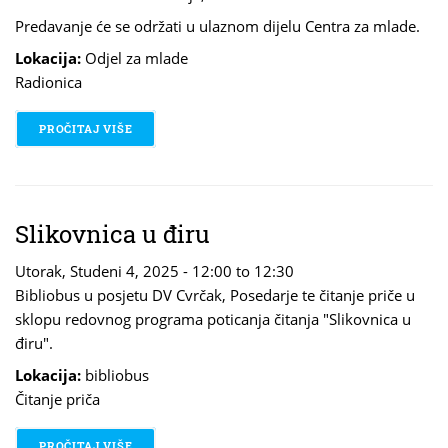
Predavanje će se održati u ulaznom dijelu Centra za mlade.
Lokacija:
Odjel za mlade
Radionica
PROČITAJ VIŠE
O ASTRONOMSKA RADIONICA
Slikovnica u điru
Utorak, Studeni 4, 2025 -
12:00
to
12:30
Bibliobus u posjetu DV Cvrčak, Posedarje te čitanje priče u
sklopu redovnog programa poticanja čitanja "Slikovnica u
điru".
Lokacija:
bibliobus
Čitanje priča
PROČITAJ VIŠE
O SLIKOVNICA U ĐIRU