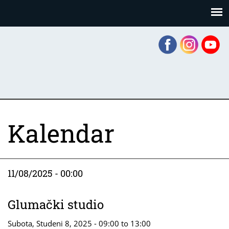
Skoči
Panel za upravljanje kolačićima
na
glavni
sadržaj
Kalendar
11/08/2025 - 00:00
Glumački studio
Subota, Studeni 8, 2025 -
09:00
to
13:00