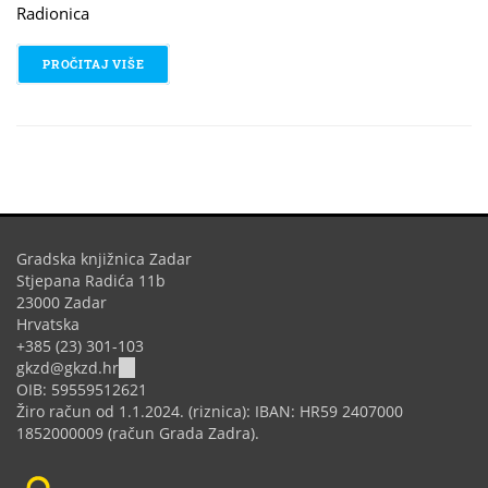
Radionica
PROČITAJ VIŠE
O STEM RADIONICA: GENERATOR - 3D PRINTER
Gradska knjižnica Zadar
Stjepana Radića 11b
23000 Zadar
Hrvatska
+385 (23) 301-103
(link
gkzd@gkzd.hr
sends
OIB: 59559512621
e-
Žiro račun od 1.1.2024. (riznica): IBAN: HR59 2407000
mail)
1852000009 (račun Grada Zadra).