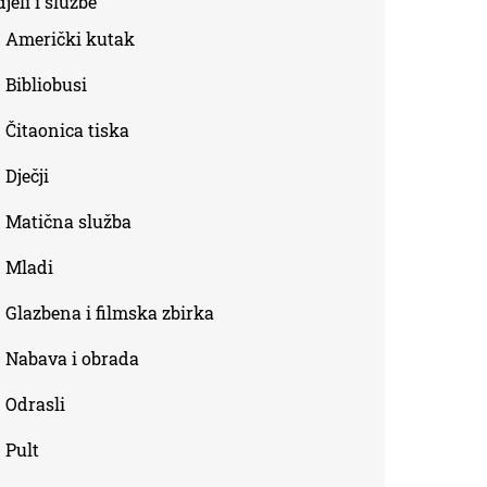
jeli i službe
external)
Američki kutak
Bibliobusi
Čitaonica tiska
Dječji
Matična služba
Mladi
Glazbena i filmska zbirka
Nabava i obrada
Odrasli
Pult