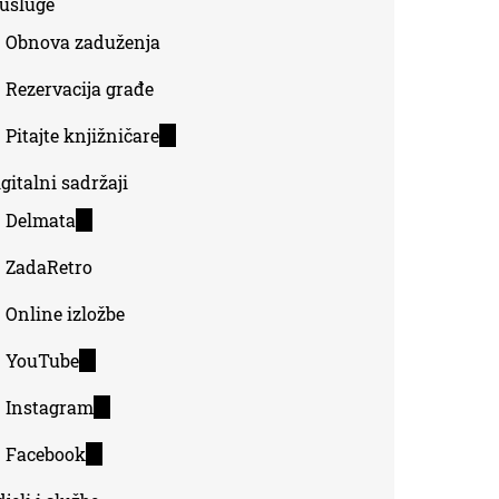
-usluge
Obnova zaduženja
Rezervacija građe
Pitajte knjižničare
(link
is
gitalni sadržaji
external)
Delmata
(link
is
ZadaRetro
external)
Online izložbe
YouTube
(link
is
Instagram
(link
external)
is
Facebook
(link
external)
is