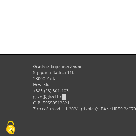
Gradska knjižnica Zadar
Stjepana Radića 11b
23000 Zadar
Hrvatska
+385 (23) 301-103
(link
gkzd@gkzd.hr
sends
OIB: 59559512621
e-
Žiro račun od 1.1.2024. (riznica): IBAN: HR59 240
mail)