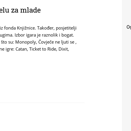
elu za mlade
O
 iz fonda Knjižnice. Također, posjetitelji
rugima. Izbor igara je raznolik i bogat.
što su: Monopoly, Čovječe ne ljuti se ,
igre: Catan, Ticket to Ride, Dixit,
DJELU ZA MLADE