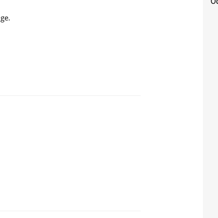
Od
ge.
IBAJ