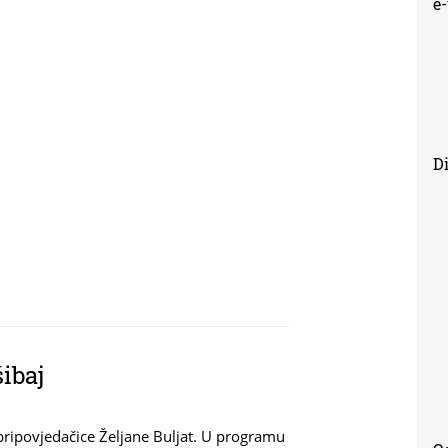
e
Di
ibaj
 pripovjedačice Željane Buljat. U programu