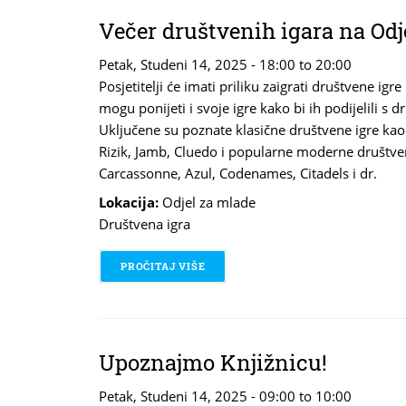
Večer društvenih igara na Odj
Petak, Studeni 14, 2025 -
18:00
to
20:00
Posjetitelji će imati priliku zaigrati društvene igre
mogu ponijeti i svoje igre kako bi ih podijelili s d
Uključene su poznate klasične društvene igre kao 
Rizik, Jamb, Cluedo i popularne moderne društvene 
Carcassonne, Azul, Codenames, Citadels i dr.
Lokacija:
Odjel za mlade
Društvena igra
PROČITAJ VIŠE
O VEČER DRUŠTVENIH IGARA NA O
Upoznajmo Knjižnicu!
Petak, Studeni 14, 2025 -
09:00
to
10:00