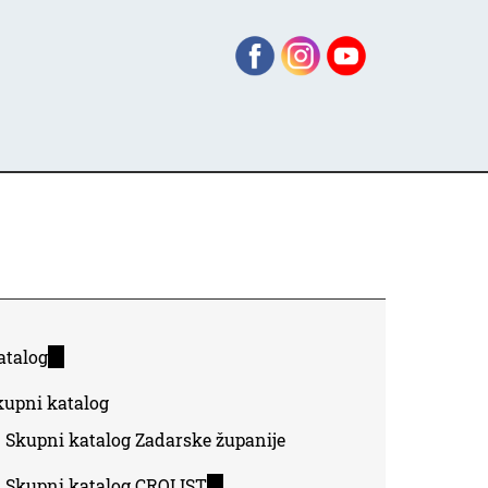
atalog
(link
is
kupni katalog
external)
Skupni katalog Zadarske županije
Skupni katalog CROLIST
(link