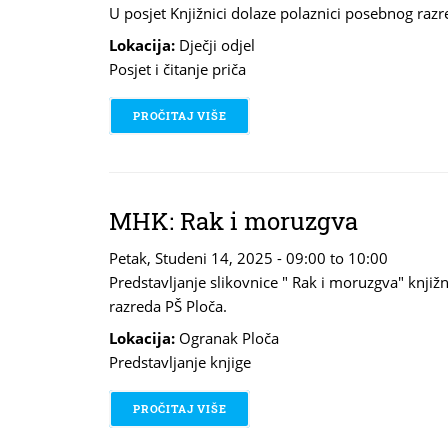
U posjet Knjižnici dolaze polaznici posebnog raz
Lokacija:
Dječji odjel
Posjet i čitanje priča
PROČITAJ VIŠE
O UPOZNAJMO KNJIŽNICU!
MHK: Rak i moruzgva
Petak, Studeni 14, 2025 -
09:00
to
10:00
Predstavljanje slikovnice " Rak i moruzgva" knjiž
razreda PŠ Ploča.
Lokacija:
Ogranak Ploča
Predstavljanje knjige
PROČITAJ VIŠE
O MHK: RAK I MORUZGVA