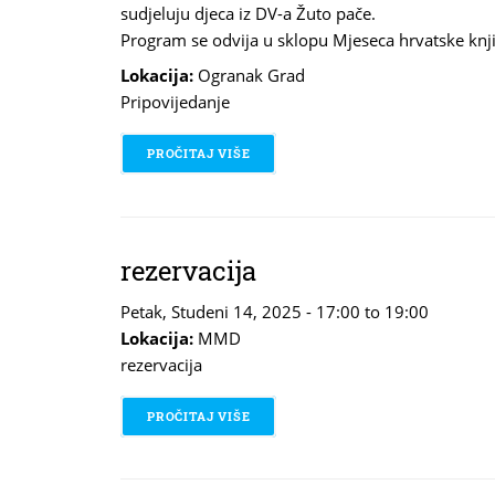
sudjeluju djeca iz DV-a Žuto pače.
Program se odvija u sklopu Mjeseca hrvatske knji
Lokacija:
Ogranak Grad
Pripovijedanje
PROČITAJ VIŠE
O MAČAK PUF U KNJIŽNICI - KAMIŠ
rezervacija
Petak, Studeni 14, 2025 -
17:00
to
19:00
Lokacija:
MMD
rezervacija
PROČITAJ VIŠE
O REZERVACIJA