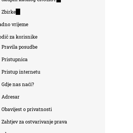
is
Zbirke
(link
external)
is
adno vrijeme
external)
odič za korisnike
Pravila posudbe
Pristupnica
Pristup internetu
Gdje nas naći?
Adresar
Obavijest o privatnosti
Zahtjev za ostvarivanje prava