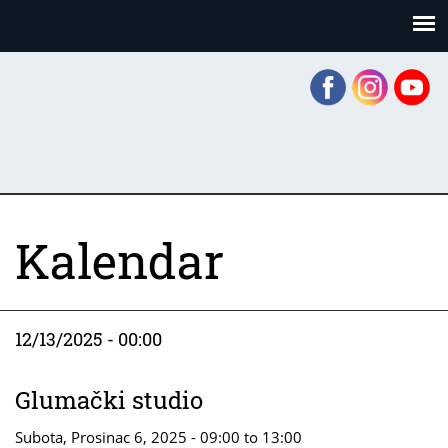
Skoči
Panel za upravljanje kolačićima
na
glavni
sadržaj
Kalendar
12/13/2025 - 00:00
Glumački studio
Subota, Prosinac 6, 2025 -
09:00
to
13:00