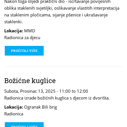
Nakon toga slijedi praktični dio - iscrtavanje povijesnih
oblika staklenih svjetiljki, oslikavanje vlastitih interpretacija
na staklenim pločicama, sijanje pšenice i ukrašavanje
staklenki.
Lokacija:
MMD
Radionica za djecu
PROČITAJ VIŠE
O BLAGDAN SVETE LUCIJE - RADIONICA "SVETA LUC
Božićne kuglice
Subota, Prosinac 13, 2025 -
11:00
to
12:00
Radionica izrade božićnih kuglica s djecom iz dvorišta.
Lokacija:
Ogranak Bili brig
Radionica
PROČITAJ VIŠE
O BOŽIĆNE KUGLICE