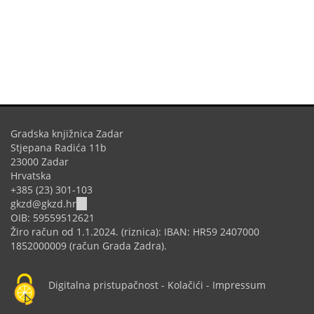
Gradska knjižnica Zadar
Stjepana Radića 11b
23000 Zadar
Hrvatska
+385 (23) 301-103
(link
gkzd@gkzd.hr
sends
OIB: 59559512621
e-
Žiro račun od 1.1.2024. (riznica): IBAN: HR59 2407000
mail)
1852000009 (račun Grada Zadra).
Digitalna pristupačnost
-
Kolačići
-
Impressum