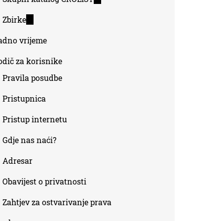
is
Zbirke
(link
external)
is
adno vrijeme
external)
odič za korisnike
Pravila posudbe
Pristupnica
Pristup internetu
Gdje nas naći?
Adresar
Obavijest o privatnosti
Zahtjev za ostvarivanje prava