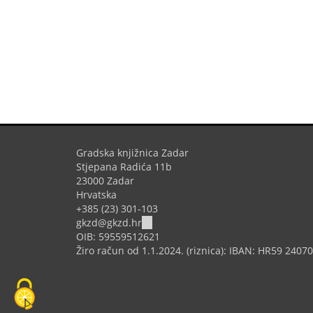
Gradska knjižnica Zadar
Stjepana Radića 11b
23000 Zadar
Hrvatska
+385 (23) 301-103
(link
gkzd@gkzd.hr
sends
OIB: 59559512621
e-
Žiro račun od 1.1.2024. (riznica): IBAN: HR59 240
mail)