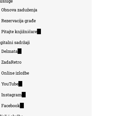
-usluge
Obnova zaduženja
Rezervacija građe
Pitajte knjižničare
(link
is
gitalni sadržaji
external)
Delmata
(link
is
ZadaRetro
external)
Online izložbe
YouTube
(link
is
Instagram
(link
external)
is
Facebook
(link
external)
is