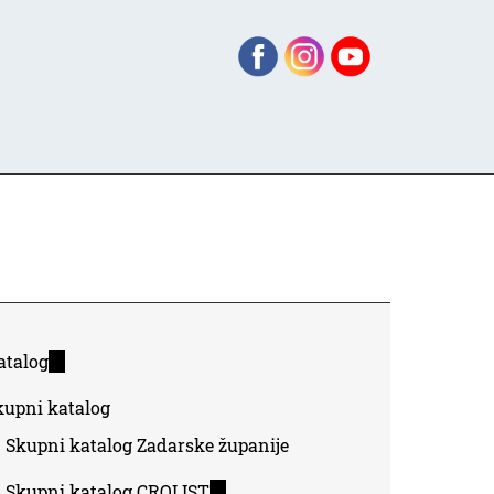
atalog
(link
is
kupni katalog
external)
Skupni katalog Zadarske županije
Skupni katalog CROLIST
(link