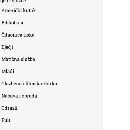
jeli i službe
external)
Američki kutak
Bibliobusi
Čitaonica tiska
Dječji
Matična služba
Mladi
Glazbena i filmska zbirka
Nabava i obrada
Odrasli
Pult