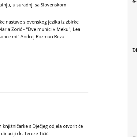
e
pratnju, u suradnji sa Slovenskom
ke nastave slovenskog jezika iz zbirke
 Maria Zorić - "Dve muhici v Meku", Lea
o sonce mi" Andrej Rozman Roza
Di
jižničarke s Dječjeg odjela otvorit će
dinaciji dr. Tereze Tičić.