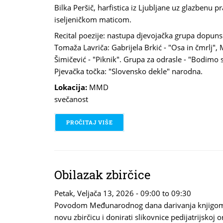
Bilka Peršič, harfistica iz Ljubljane uz glazbenu 
iseljeničkom maticom.
Recital poezije: nastupa djevojačka grupa dopuns
Tomaža Lavriča: Gabrijela Brkić - "Osa in čmrlj",
Šimičević - "Piknik". Grupa za odrasle - "Bodim
Pjevačka točka: "Slovensko dekle" narodna.
Lokacija:
MMD
svečanost
PROČITAJ VIŠE
O KULTURA NAS POVEZUJE
Obilazak zbirčice
Petak, Veljača 13, 2026 -
09:00
to
09:30
Povodom Međunarodnog dana darivanja knjigom kn
novu zbirčicu i donirati slikovnice pedijatrijskoj or