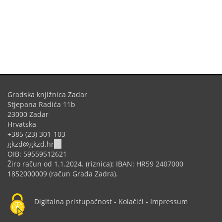
Gradska knjižnica Zadar
Stjepana Radića 11b
23000 Zadar
Hrvatska
+385 (23) 301-103
(link
gkzd@gkzd.hr
sends
OIB: 59559512621
e-
Žiro račun od 1.1.2024. (riznica): IBAN: HR59 2407000
mail)
1852000009 (račun Grada Zadra).
Digitalna pristupačnost
-
Kolačići
-
Impressum