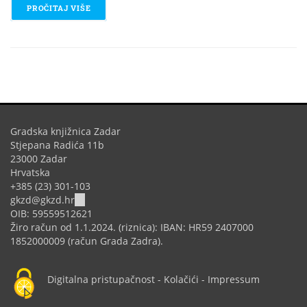
PROČITAJ VIŠE
O EKO-KREATIVCI
Gradska knjižnica Zadar
Stjepana Radića 11b
23000 Zadar
Hrvatska
+385 (23) 301-103
(link
gkzd@gkzd.hr
sends
OIB: 59559512621
e-
Žiro račun od 1.1.2024. (riznica): IBAN: HR59 2407000
mail)
1852000009 (račun Grada Zadra).
Digitalna pristupačnost
-
Kolačići
-
Impressum