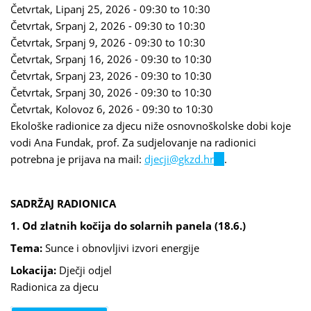
Četvrtak, Lipanj 25, 2026 -
09:30
to
10:30
Četvrtak, Srpanj 2, 2026 -
09:30
to
10:30
Četvrtak, Srpanj 9, 2026 -
09:30
to
10:30
Četvrtak, Srpanj 16, 2026 -
09:30
to
10:30
Četvrtak, Srpanj 23, 2026 -
09:30
to
10:30
Četvrtak, Srpanj 30, 2026 -
09:30
to
10:30
Četvrtak, Kolovoz 6, 2026 -
09:30
to
10:30
Ekološke radionice za djecu niže osnovnoškolske dobi koje
vodi Ana Fundak, prof. Za sudjelovanje na radionici
potrebna je prijava na mail:
djecji@gkzd.hr
(link
.
sends
e-
SADRŽAJ RADIONICA
mail)
1. Od zlatnih kočija do solarnih panela (18.6.)
Tema:
Sunce i obnovljivi izvori energije
Lokacija:
Dječji odjel
Radionica za djecu