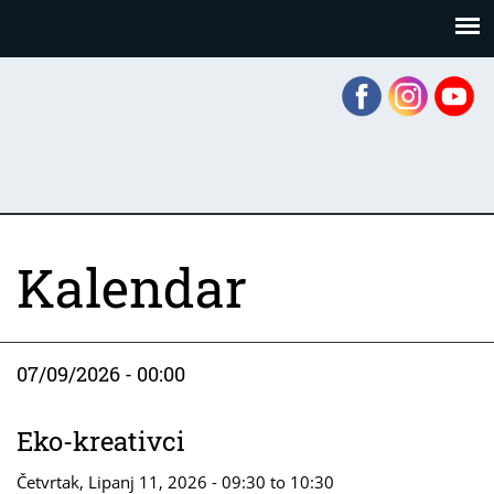
Skoči
Panel za upravljanje kolačićima
na
glavni
sadržaj
Kalendar
07/09/2026 - 00:00
Eko-kreativci
Četvrtak, Lipanj 11, 2026 -
09:30
to
10:30