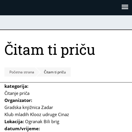
Skoči
Panel za upravljanje kolačićima
na
glavni
sadržaj
Čitam ti priču
Početna strana
Čitam ti priču
kategorija:
Čitanje priča
Organizator:
Gradska knjižnica Zadar
Klub mladih Klooz udruge Cinaz
Lokacija:
Ogranak Bili brig
datum/vrijeme: