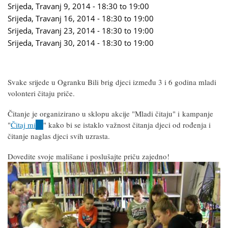
Srijeda, Travanj 9, 2014 -
18:30
to
19:00
Srijeda, Travanj 16, 2014 -
18:30
to
19:00
Srijeda, Travanj 23, 2014 -
18:30
to
19:00
Srijeda, Travanj 30, 2014 -
18:30
to
19:00
Svake srijede u Ogranku Bili brig djeci između 3 i 6 godina mladi
volonteri čitaju priče.
Čitanje je organizirano u sklopu akcije "Mladi čitaju" i
kampanje
"
Čitaj mi
(link
" kako bi se istaklo važnost čitanja djeci od rođenja i
čitanje naglas djeci svih uzrasta.
is
external)
Dovedite svoje mališane i poslušajte priču zajedno!