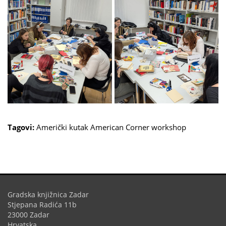
Tagovi:
Američki kutak
American Corner
workshop
Gradska knjižnica Zadar
Stjepana Radića 11b
23000 Zadar
Hrvatska