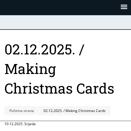
Skoči
Panel za upravljanje kolačićima
na
glavni
sadržaj
02.12.2025. /
Making
Christmas Cards
Početna strana
02.12.2025. / Making Christmas Cards
10.12.2025. Srijeda