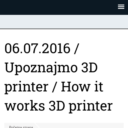
Skoči
Panel za upravljanje kolačićima
na
glavni
sadržaj
06.07.2016 /
Upoznajmo 3D
printer / How it
works 3D printer
Početna strana