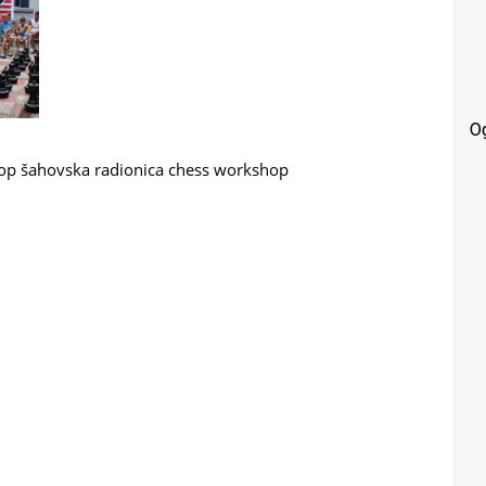
O
op
šahovska radionica
chess workshop