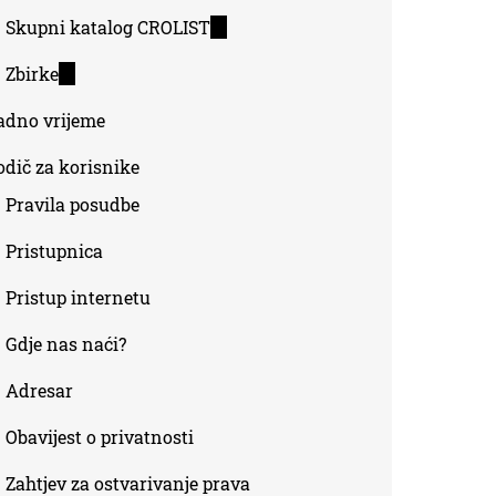
Skupni katalog CROLIST
(link
is
Zbirke
(link
external)
is
adno vrijeme
external)
odič za korisnike
Pravila posudbe
Pristupnica
Pristup internetu
Gdje nas naći?
Adresar
Obavijest o privatnosti
Zahtjev za ostvarivanje prava