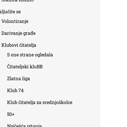
ljučite se
Volontiranje
Darivanje građe
Klubovi čitatelja
S one strane ogledala
Čitateljski kluBB
Zlatna liga
Klub 74
Klub čitatelja za srednjoškolce
50+
Najčešća pitanja