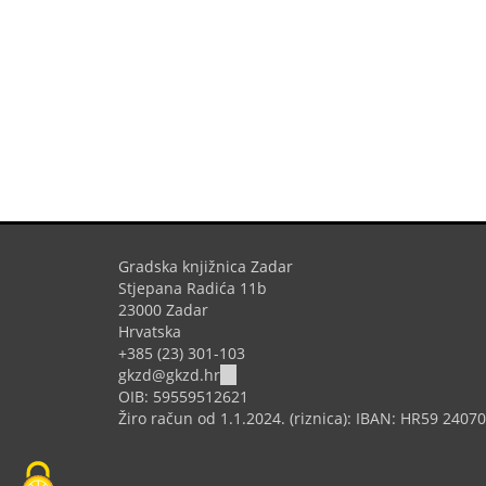
Gradska knjižnica Zadar
Stjepana Radića 11b
23000 Zadar
Hrvatska
+385 (23) 301-103
(link
gkzd@gkzd.hr
sends
OIB: 59559512621
e-
Žiro račun od 1.1.2024. (riznica): IBAN: HR59 240
mail)