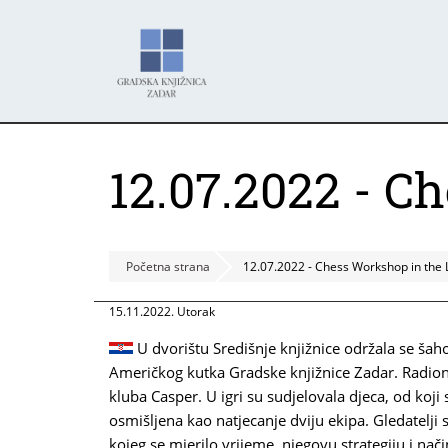
Skoči
Panel za upravljanje kolačićima
na
glavni
sadržaj
12.07.2022 - C
Početna strana
12.07.2022 - Chess Workshop in the 
15.11.2022. Utorak
U dvorištu Središnje knjižnice održala se šaho
Američkog kutka Gradske knjižnice Zadar. Radioni
kluba Casper. U igri su sudjelovala djeca, od koji 
osmišljena kao natjecanje dviju ekipa. Gledatelji 
kojeg se mjerilo vrijeme, njegovu strategiju i nač