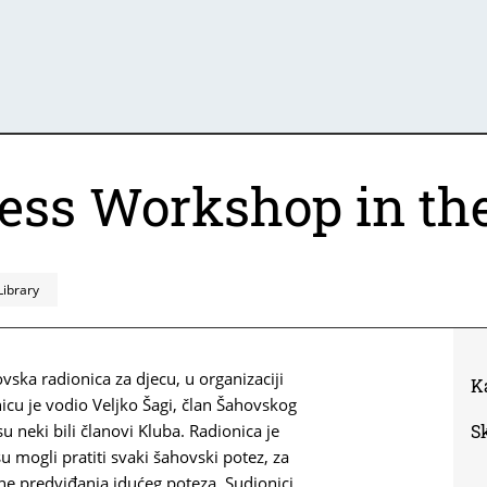
hess Workshop in th
Library
vska radionica za djecu, u organizaciji
K
cu je vodio Veljko Šagi, član Šahovskog
su neki bili članovi Kluba. Radionica je
S
su mogli pratiti svaki šahovski potez, za
ine predviđanja idućeg poteza. Sudionici