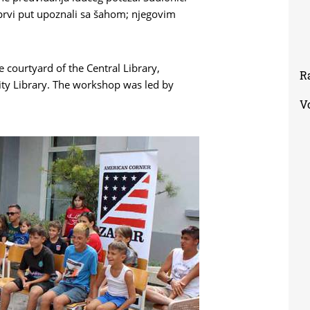
 prvi put upoznali sa šahom; njegovim
 courtyard of the Central Library,
R
ity Library. The workshop was led by
V