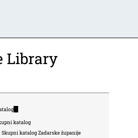
e Library
atalog
(link
is
kupni katalog
external)
Skupni katalog Zadarske županije