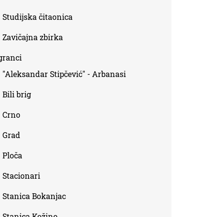
Studijska čitaonica
Zavičajna zbirka
granci
"Aleksandar Stipčević" - Arbanasi
Bili brig
Crno
Grad
Ploča
Stacionari
Stanica Bokanjac
Stanica Kožino