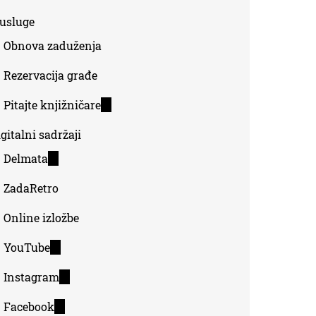
-usluge
Obnova zaduženja
Rezervacija građe
Pitajte knjižničare
(link
is
gitalni sadržaji
external)
Delmata
(link
is
ZadaRetro
external)
Online izložbe
YouTube
(link
is
Instagram
(link
external)
is
Facebook
(link
external)