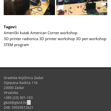
Tagovi:
Američki kutak
American Corner
workshop
3D printer radionica
3D printer workshop
3D pen workshop
STEM program
Gradska knjižnica Zadar
Stjepana Radića 11b
23000 Zadar
Hrvatska
+385 (23) 301-103
(link
gkzd@gkzd.hr
sends
OIB: 59559512621
e-