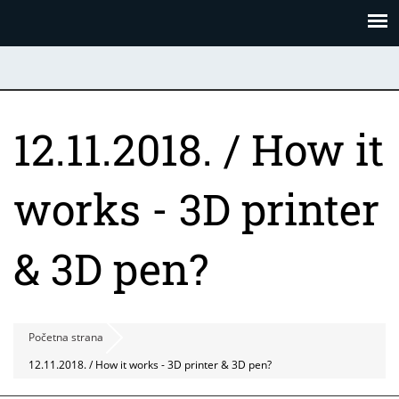
Skoči
Panel za upravljanje kolačićima
na
glavni
sadržaj
12.11.2018. / How it
works - 3D printer
& 3D pen?
Početna strana
12.11.2018. / How it works - 3D printer & 3D pen?