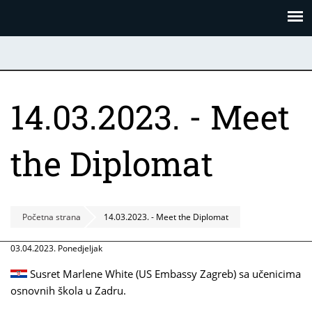
Skoči
Panel za upravljanje kolačićima
na
glavni
sadržaj
14.03.2023. - Meet
the Diplomat
Početna strana
14.03.2023. - Meet the Diplomat
03.04.2023. Ponedjeljak
Susret Marlene White (US Embassy Zagreb) sa učenicima
osnovnih škola u Zadru.