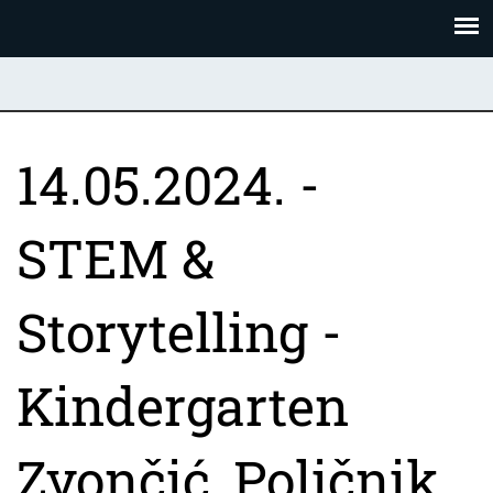
Skoči
Panel za upravljanje kolačićima
na
glavni
sadržaj
14.05.2024. -
STEM &
Storytelling -
Kindergarten
Zvončić, Poličnik