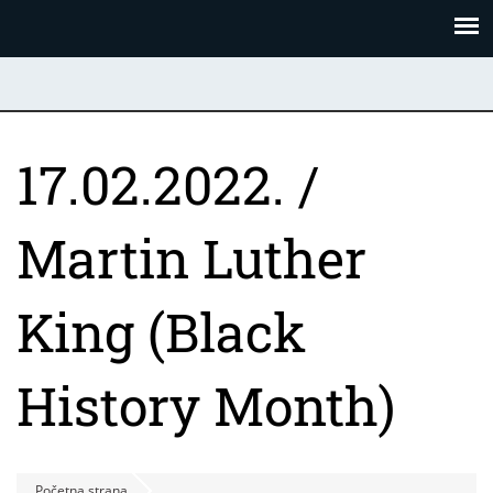
Skoči
Panel za upravljanje kolačićima
na
glavni
sadržaj
17.02.2022. /
Martin Luther
King (Black
History Month)
Početna strana