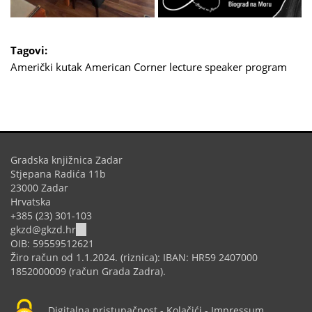
Tagovi:
Američki kutak
American Corner
lecture
speaker program
Gradska knjižnica Zadar
Stjepana Radića 11b
23000 Zadar
Hrvatska
+385 (23) 301-103
(link
gkzd@gkzd.hr
sends
OIB: 59559512621
e-
Žiro račun od 1.1.2024. (riznica): IBAN: HR59 2407000
mail)
1852000009 (račun Grada Zadra).
Digitalna pristupačnost
-
Kolačići
-
Impressum