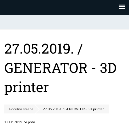
Skoči
Panel za upravljanje kolačićima
na
glavni
sadržaj
27.05.2019. /
GENERATOR - 3D
printer
Početna strana
27.05.2019. / GENERATOR - 3D printer
12.06.2019. Srijeda