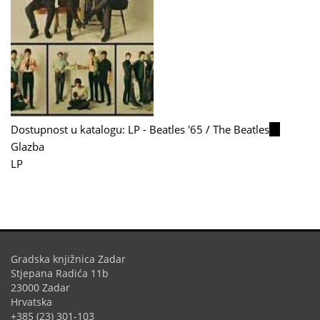
Dostupnost u katalogu: LP - Beatles '65 / The Beatles
(link
Glazba
is
LP
external)
Gradska knjižnica Zadar
Stjepana Radića 11b
23000 Zadar
Hrvatska
+385 (23) 301-103