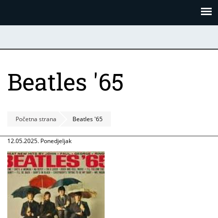
Skoči
Panel za upravljanje kolačićima
na
glavni
sadržaj
Beatles '65
Početna strana
Beatles '65
12.05.2025. Ponedjeljak