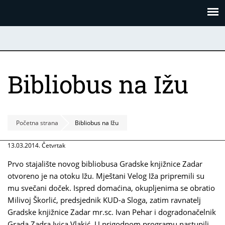
Skoči
Panel za upravljanje kolačićima
na
glavni
sadržaj
Bibliobus na Ižu
Početna strana
Bibliobus na Ižu
13.03.2014. Četvrtak
Prvo stajalište novog bibliobusa Gradske knjižnice Zadar
otvoreno je na otoku Ižu. Mještani Velog Iža pripremili su
mu svečani doček. Ispred domaćina, okupljenima se obratio
Milivoj Škorlić, predsjednik KUD-a Sloga, zatim ravnatelj
Gradske knjižnice Zadar mr.sc. Ivan Pehar i dogradonačelnik
Grada Zadra Ivica Vlakić. U prigodnom programu nastupili