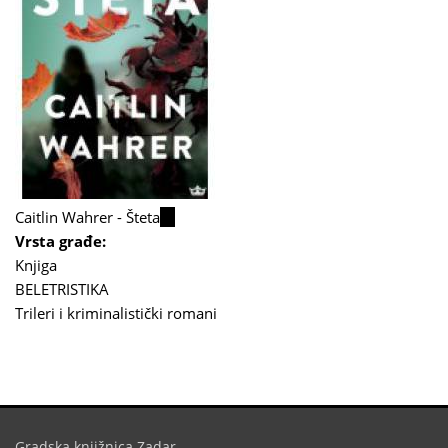
Caitlin Wahrer - Šteta
(link
Vrsta građe:
is
Knjiga
external)
BELETRISTIKA
Trileri i kriminalistički romani
Gradska knjižnica Zadar