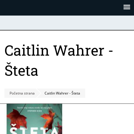
Skoči
Panel za upravljanje kolačićima
na
glavni
sadržaj
Caitlin Wahrer -
Šteta
Početna strana
Caitlin Wahrer - Šteta