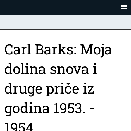
Skoči
Panel za upravljanje kolačićima
na
glavni
sadržaj
Carl Barks: Moja
dolina snova i
druge priče iz
godina 1953. -
1954.