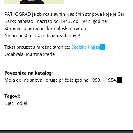
PATKOGRAD je zbirka slavnih klasičnih stripova koje je Carl
Barks napisao i nacrtao od 1943. do 1972. godine.
Stripovi su poredani kronološkim redom.
Ne propustite pravo blago za fanove!
Tekst preuzet s mrežne stranice:
Školska knjiga
(link
.
Odabrala: Martina Sterle
is
external)
Poveznica na katalog:
Moja dolina snova i druge priče iz godina 1953. - 1954.
(link
is
externa
Tagovi:
Dječji odjel