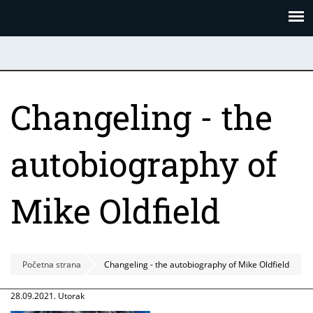
Skoči
Panel za upravljanje kolačićima
na
glavni
sadržaj
Changeling - the
autobiography of
Mike Oldfield
Početna strana
Changeling - the autobiography of Mike Oldfield
28.09.2021. Utorak