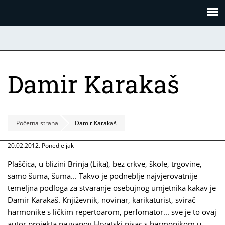
Skoči
Panel za upravljanje kolačićima
na
glavni
sadržaj
Damir Karakaš
Početna strana
Damir Karakaš
20.02.2012. Ponedjeljak
Plaščica, u blizini Brinja (Lika), bez crkve, škole, trgovine,
samo šuma, šuma... Takvo je podneblje najvjerovatnije
temeljna podloga za stvaranje osebujnog umjetnika kakav je
Damir Karakaš. Književnik, novinar, karikaturist, svirač
harmonike s ličkim repertoarom, perfomator... sve je to ovaj
autor projekta nazvanog Hrvatski pisac s harmonikom u