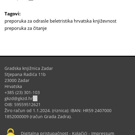
is
external)
Tagovi:
preporuka za odrasle
beletristika
hrvatska književnost
preporuka za čitanje
Gradska knjižnica Zadar
Stjepana Radića 11b
23000 Zadar
Hrvatska
+385 (23) 301-103
(link
gkzd@gkzd.hr
sends
OIB: 59559512621
e-
Žiro račun od 1.1.2024. (riznica): IBAN: HR59 2407000
mail)
1852000009 (račun Grada Zadra).
Digitalna pristupačnost
-
Kolačići
-
Impressum