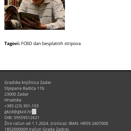
Tagovi:
FCBD
dan besplatnih stripova
Gradska knjižnica Zadar
Stjepana Radića 11b
23000 Zadar
Hrvatska
+385 (23) 301-103
(link
gkzd@gkzd.hr
sends
OIB: 59559512621
e-
Žiro račun od 1.1.2024. (riznica): IBAN: HR59 2407000
mail)
1852000009 (račun Grada Zadra).