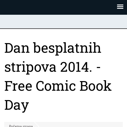
Skoči
Panel za upravljanje kolačićima
na
glavni
sadržaj
Dan besplatnih
stripova 2014. -
Free Comic Book
Day
Početna strana