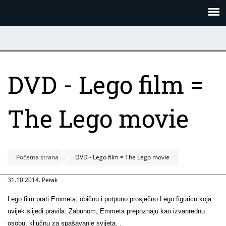
Skoči
Panel za upravljanje kolačićima
na
glavni
sadržaj
DVD - Lego film =
The Lego movie
Početna strana
DVD - Lego film = The Lego movie
31.10.2014. Petak
Lego film prati Emmeta, običnu i potpuno prosječno Lego figuricu koja
uvijek slijedi pravila. Zabunom, Emmeta prepoznaju kao izvanrednu
osobu, ključnu za spašavanje svijeta. .