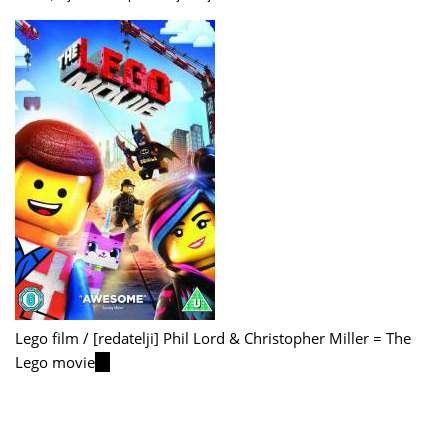
Lego film / [redatelji] Phil Lord & Christopher Miller = The
Lego movie
(link
is
external)