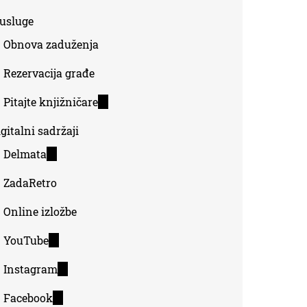
-usluge
Obnova zaduženja
Rezervacija građe
Pitajte knjižničare
(link
is
gitalni sadržaji
external)
Delmata
(link
is
ZadaRetro
external)
Online izložbe
YouTube
(link
is
Instagram
(link
external)
is
Facebook
(link
external)