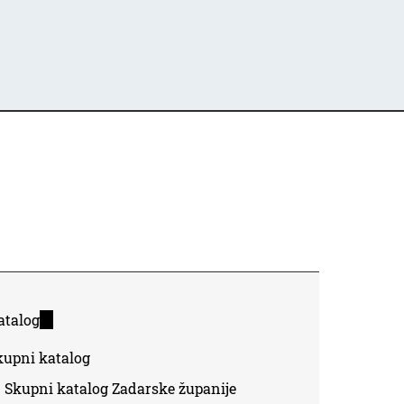
atalog
(link
is
kupni katalog
external)
Skupni katalog Zadarske županije