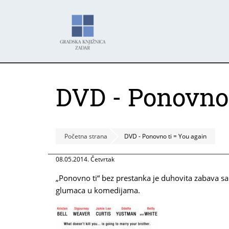
Skoči
Panel za upravljanje kolačićima
na
glavni
sadržaj
DVD - Ponovno 
Početna strana
DVD - Ponovno ti = You again
08.05.2014. Četvrtak
„Ponovno ti“ bez prestanka je duhovita zabava s
glumaca u komedijama.