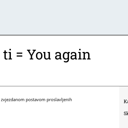
ti = You again
a zvjezdanom postavom proslavljenih
K
S