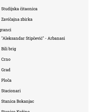
Studijska čitaonica
Zavičajna zbirka
granci
"Aleksandar Stipčević" - Arbanasi
Bili brig
Crno
Grad
Ploča
Stacionari
Stanica Bokanjac
Stanica Kožino