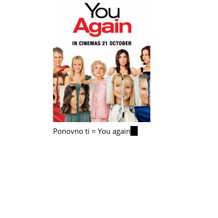
Ponovno ti = You again
(link
is
external)