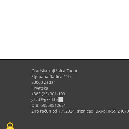
Gradska knjižnica Zadar
Stjepana Radića 11b
23000 Zadar
Hrvatska
+385 (23) 301-103
(link
gkzd@gkzd.hr
sends
OIB: 59559512621
e-
Žiro račun od 1.1.2024. (riznica): IBAN: HR59 240
mail)