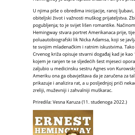
U njima piše o obredima inicijacije, ranoj ljubav
obiteljski život i važnosti muškog prijateljstva. Zbi
pogubljenja; to je svijet lišen romantike. Načinom
Hemingway stvara portret Amerikanaca prije, tije
poluautobiografski lik Nicka Adamsa, koji se javlj
te svojim mladenačkim i ratnim iskustvima. Tako
Crvenog križa opisuje stvarni događaj kad je kao 
kojem je ranjen te se sljedećih šest mjeseci opora
zaljubio u medicinsku sestru Agnes von Kurowsk
Ameriku ona ga obavještava da je zaručena za ta
prikazuje i analizira rat, a u posljednjoj priči nek
zreliji, muževniji i zahvalniji muškarac.
Priredila: Vesna Karuza (11. studenoga 2022.)