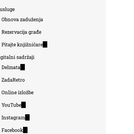
-usluge
Obnova zaduženja
Rezervacija građe
Pitajte knjižničare
(link
is
gitalni sadržaji
external)
Delmata
(link
is
ZadaRetro
external)
Online izložbe
YouTube
(link
is
Instagram
(link
external)
is
Facebook
(link
external)