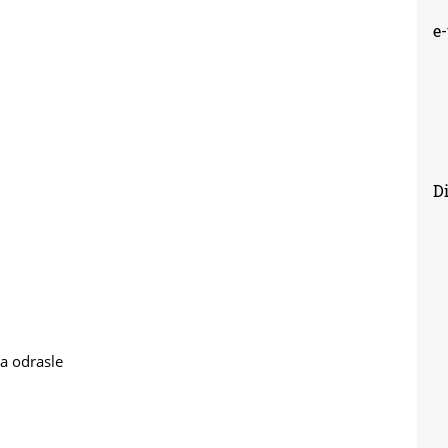
e
Di
za odrasle