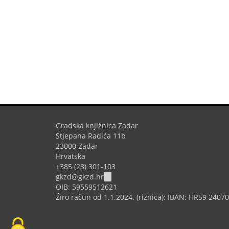
Gradska knjižnica Zadar
Stjepana Radića 11b
23000 Zadar
Hrvatska
+385 (23) 301-103
(link
gkzd@gkzd.hr
sends
OIB: 59559512621
e-
Žiro račun od 1.1.2024. (riznica): IBAN: HR59 240
mail)