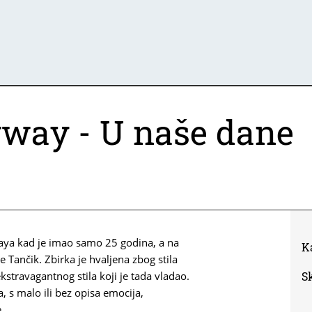
way - U naše dane
aya kad je imao samo 25 godina, a na
K
 Tančik. Zbirka je hvaljena zbog stila
kstravagantnog stila koji je tada vladao.
S
 s malo ili bez opisa emocija,
.