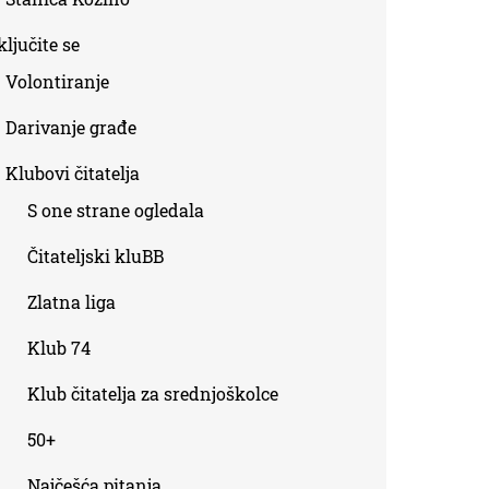
ljučite se
Volontiranje
Darivanje građe
Klubovi čitatelja
S one strane ogledala
Čitateljski kluBB
Zlatna liga
Klub 74
Klub čitatelja za srednjoškolce
50+
Najčešća pitanja