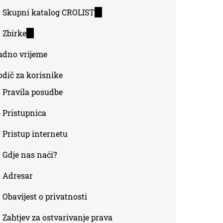
Skupni katalog CROLIST
(link
is
Zbirke
(link
external)
is
adno vrijeme
external)
odič za korisnike
Pravila posudbe
Pristupnica
Pristup internetu
Gdje nas naći?
Adresar
Obavijest o privatnosti
Zahtjev za ostvarivanje prava