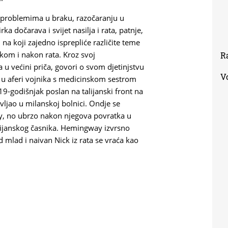
i, problemima u braku, razočaranju u
rka dočarava i svijet nasilja i rata, patnje,
 na koji zajedno isprepliće različite teme
kom i nakon rata. Kroz svoj
R
a u većini priča, govori o svom djetinjstvu
V
 u aferi vojnika s medicinskom sestrom
19-godišnjak poslan na talijanski front na
vljao u milanskoj bolnici. Ondje se
y, no ubrzo nakon njegova povratka u
lijanskog časnika. Hemingway izvrsno
ad mlad i naivan Nick iz rata se vraća kao