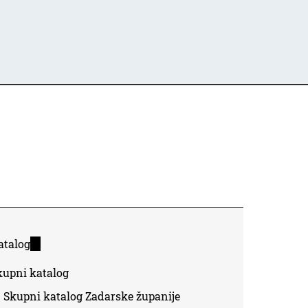
atalog
(link
is
kupni katalog
external)
Skupni katalog Zadarske županije