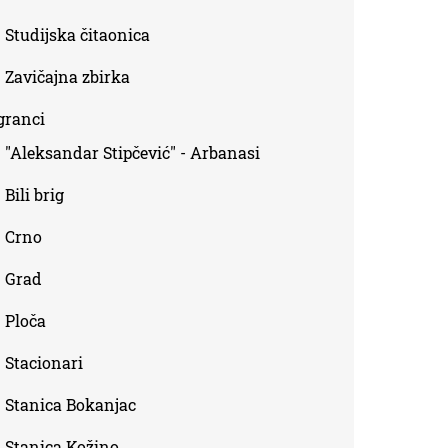
Studijska čitaonica
Zavičajna zbirka
granci
"Aleksandar Stipčević" - Arbanasi
Bili brig
Crno
Grad
Ploča
Stacionari
Stanica Bokanjac
Stanica Kožino