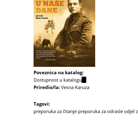
Poveznica na katalog:
Dostupnost u katalogu
(link
Priredio/la:
Vesna Karuza
is
external)
Tagovi:
preporuka za čitanje
preporuka za odrasle
odjel 