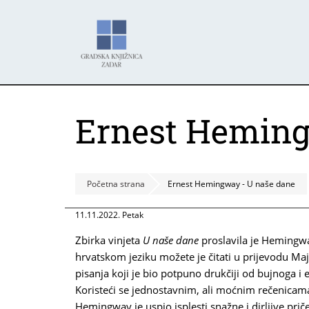
Skoči
Panel za upravljanje kolačićima
na
glavni
sadržaj
Ernest Heming
Početna strana
Ernest Hemingway - U naše dane
11.11.2022. Petak
Zbirka vinjeta
U naše dane
proslavila je Hemingw
hrvatskom jeziku možete je čitati u prijevodu Maje
pisanja koji je bio potpuno drukčiji od bujnoga i e
Koristeći se jednostavnim, ali moćnim rečenicama,
Hemingway je uspio isplesti snažne i dirljive priče