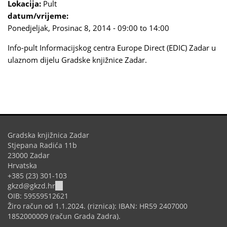
Lokacija:
Pult
datum/vrijeme:
Ponedjeljak, Prosinac 8, 2014 -
09:00
to
14:00
Info-pult Informacijskog centra Europe Direct (EDIC) Zadar u
ulaznom dijelu Gradske knjižnice Zadar.
Gradska knjižnica Zadar
Stjepana Radića 11b
23000 Zadar
Hrvatska
+385 (23) 301-103
(link
gkzd@gkzd.hr
sends
OIB: 59559512621
e-
Žiro račun od 1.1.2024. (riznica): IBAN: HR59 2407000
mail)
1852000009 (račun Grada Zadra).