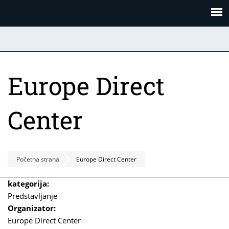
Skoči
Panel za upravljanje kolačićima
na
glavni
sadržaj
Europe Direct
Center
Početna strana
Europe Direct Center
kategorija:
Predstavljanje
Organizator:
Europe Direct Center