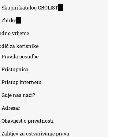
Skupni katalog CROLIST
(link
is
Zbirke
(link
external)
is
adno vrijeme
external)
odič za korisnike
Pravila posudbe
Pristupnica
Pristup internetu
Gdje nas naći?
Adresar
Obavijest o privatnosti
Zahtjev za ostvarivanje prava