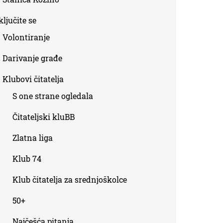
ljučite se
Volontiranje
Darivanje građe
Klubovi čitatelja
S one strane ogledala
Čitateljski kluBB
Zlatna liga
Klub 74
Klub čitatelja za srednjoškolce
50+
Najčešća pitanja