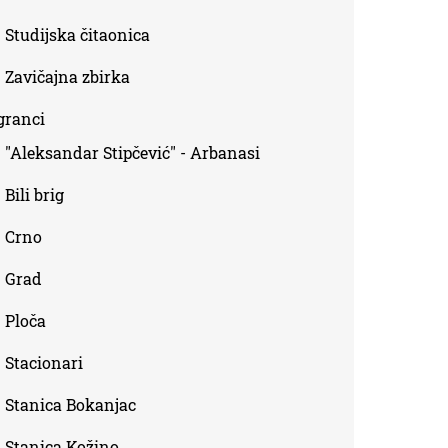
Studijska čitaonica
Zavičajna zbirka
granci
"Aleksandar Stipčević" - Arbanasi
Bili brig
Crno
Grad
Ploča
Stacionari
Stanica Bokanjac
Stanica Kožino