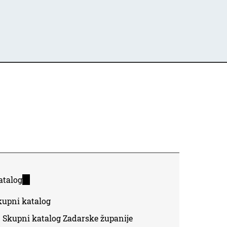
atalog
(link
is
kupni katalog
external)
Skupni katalog Zadarske županije