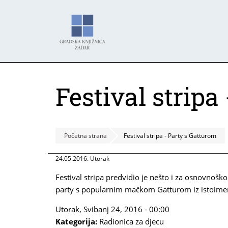
Skoči
Panel za upravljanje kolačićima
na
glavni
sadržaj
Festival stripa
Početna strana
Festival stripa - Party s Gatturom
24.05.2016. Utorak
Festival stripa predvidio je nešto i za osnovnoško
party s popularnim mačkom Gatturom iz istoimen
Utorak, Svibanj 24, 2016 - 00:00
Kategorija:
Radionica za djecu