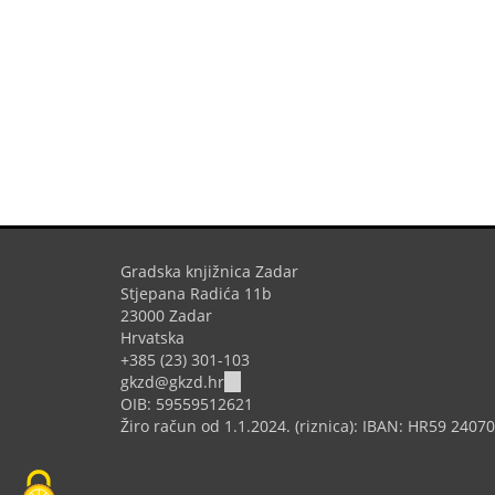
Gradska knjižnica Zadar
Stjepana Radića 11b
23000 Zadar
Hrvatska
+385 (23) 301-103
(link
gkzd@gkzd.hr
sends
OIB: 59559512621
e-
Žiro račun od 1.1.2024. (riznica): IBAN: HR59 240
mail)