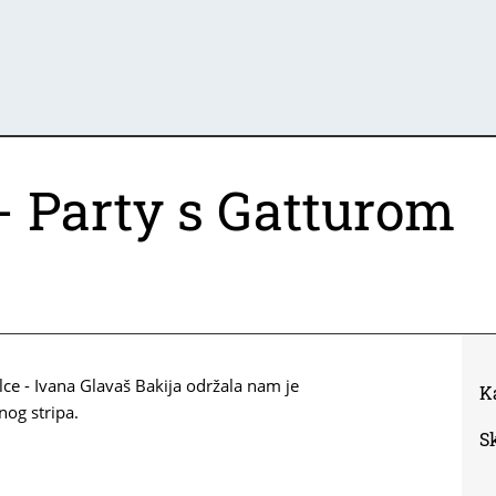
 - Party s Gatturom
lce - Ivana Glavaš Bakija održala nam je
K
og stripa.
S