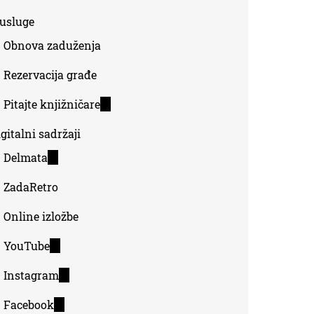
-usluge
Obnova zaduženja
Rezervacija građe
Pitajte knjižničare
(link
is
gitalni sadržaji
external)
Delmata
(link
is
ZadaRetro
external)
Online izložbe
YouTube
(link
is
Instagram
(link
external)
is
Facebook
(link
external)