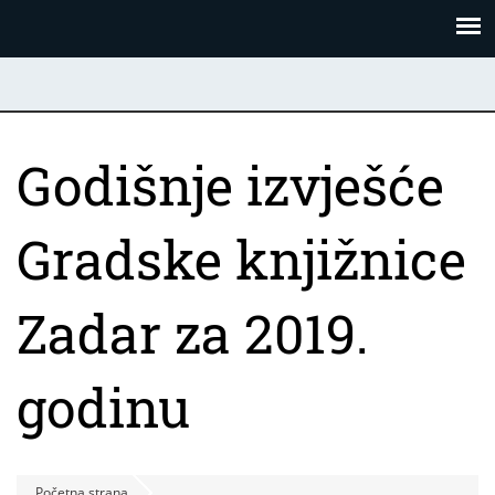
Skoči
Panel za upravljanje kolačićima
na
glavni
sadržaj
Godišnje izvješće
Gradske knjižnice
Zadar za 2019.
godinu
Početna strana