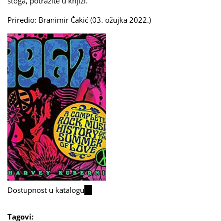
stoga, potražite u knjizi.
Priredio: Branimir Čakić (03. ožujka 2022.)
Dostupnost u katalogu
(link
is
external)
Tagovi: