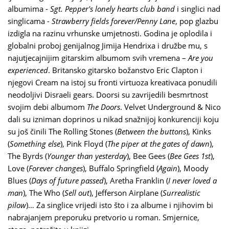
albumima -
Sgt. Pepper's lonely hearts club band
i singlici nad
singlicama -
Strawberry fields forever/Penny Lane
, pop glazbu
izdigla na razinu vrhunske umjetnosti. Godina je oplodila i
globalni proboj genijalnog Jimija Hendrixa i družbe mu, s
najutjecajnijim gitarskim albumom svih vremena –
Are you
experienced
. Britansko gitarsko božanstvo Eric Clapton i
njegovi Cream na istoj su fronti virtuoza kreativaca ponudili
neodoljivi Disraeli gears. Doorsi su zavrijedili besmrtnost
svojim debi albumom
The Doors
. Velvet Underground & Nico
dali su izniman doprinos u nikad snažnijoj konkurenciji koju
su još činili The Rolling Stones (
Between the buttons
), Kinks
(
Something else
), Pink Floyd (
The piper at the gates of dawn
),
The Byrds (
Younger than yesterday
), Bee Gees (
Bee Gees 1st
),
Love (
Forever changes
), Buffalo Springfield (
Again
), Moody
Blues (
Days of future passed
), Aretha Franklin (
I never loved a
man
), The Who (
Sell out
), Jefferson Airplane (
Surrealistic
pilow
)… Za singlice vrijedi isto što i za albume i njihovim bi
nabrajanjem preporuku pretvorio u roman. Smjernice,