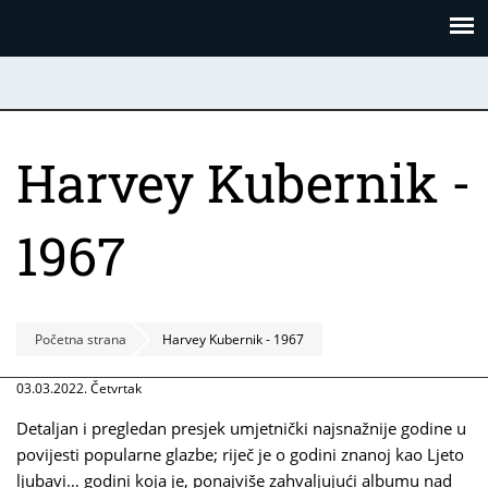
Skoči
Panel za upravljanje kolačićima
na
glavni
sadržaj
Harvey Kubernik -
1967
Početna strana
Harvey Kubernik - 1967
03.03.2022. Četvrtak
Detaljan i pregledan presjek umjetnički najsnažnije godine u
povijesti popularne glazbe; riječ je o godini znanoj kao Ljeto
ljubavi… godini koja je, ponajviše zahvaljujući albumu nad