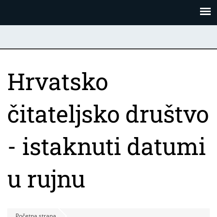
Skoči
Panel za upravljanje kolačićima
na
glavni
sadržaj
Hrvatsko
čitateljsko društvo
- istaknuti datumi
u rujnu
Početna strana