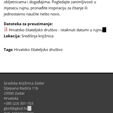
obljetnicama i događajima. Pogledajte zanimljivosti u
external)
mjesecu rujnu, pronađite inspiraciju za čitanje ili
jednostavno naučite nešto novo.
Datoteka za preuzimanje:
Hrvatsko čitateljsko društvo - istaknuti datumi u rujnu
(link
Lokacija:
Središnja knjižnica
is
extern
Tags:
Hrvatsko čitateljsko društvo
Gradska knjižnica Zadar
Stjepana Radića 11b
23000 Zadar
Hrvatska
+385 (23) 301-103
(link
gkzd@gkzd.hr
sends