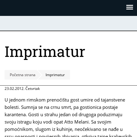
Skoči
Panel za upravljanje kolačićima
na
glavni
sadržaj
Imprimatur
Početna strana
Imprimatur
23.02.2012. Četvrtak
U jednom rimskom prenoćištu gost umire od tajanstvene
bolesti. Sumnja se na crnu smrt, pa gostionica postaje
karantena. Gosti u strahu jedan od drugoga poduzimaju
svoju istragu koju vodi opat Atto Melani. Sa svojim
pomoćnikom, slugom iz kuhinje, neočekivano se nađe u
srcu opasnosti i povijesnih zbivanja, otkriva tajne kraljevskih