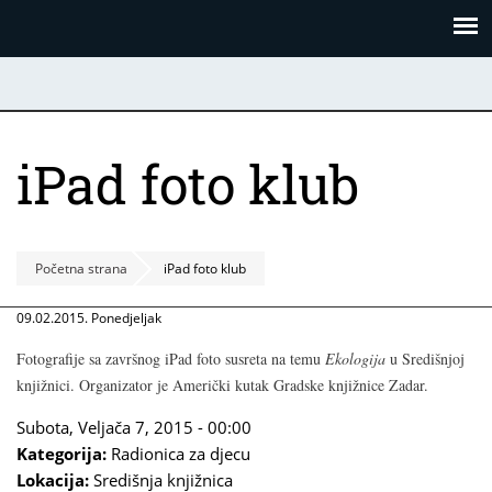
Skoči
Panel za upravljanje kolačićima
na
glavni
sadržaj
iPad foto klub
Početna strana
iPad foto klub
09.02.2015. Ponedjeljak
Fotografije sa završnog iPad foto susreta na temu
Ekologija
u Središnjoj
knjižnici. Organizator je Američki kutak Gradske knjižnice Zadar.
Subota, Veljača 7, 2015 - 00:00
Kategorija:
Radionica za djecu
Lokacija:
Središnja knjižnica