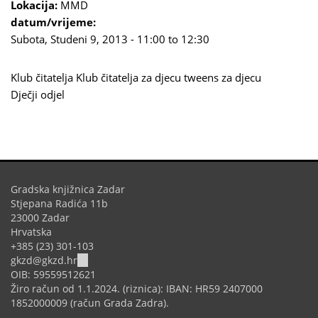
Lokacija:
MMD
datum/vrijeme:
Subota, Studeni 9, 2013 -
11:00
to
12:30
Klub čitatelja
Klub čitatelja za djecu
tweens
za djecu
Dječji odjel
Gradska knjižnica Zadar
Stjepana Radića 11b
23000 Zadar
Hrvatska
+385 (23) 301-103
(link
gkzd@gkzd.hr
sends
OIB: 59559512621
e-
Žiro račun od 1.1.2024. (riznica): IBAN: HR59 2407000
mail)
1852000009 (račun Grada Zadra).