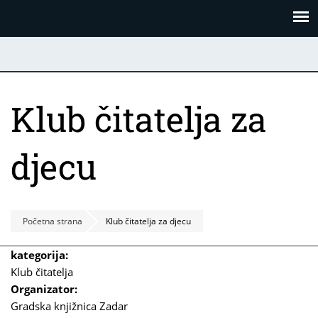
Skoči
Panel za upravljanje kolačićima
na
glavni
sadržaj
Klub čitatelja za
djecu
Početna strana
Klub čitatelja za djecu
kategorija:
Klub čitatelja
Organizator:
Gradska knjižnica Zadar