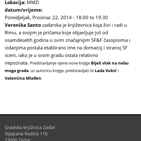
Lokacija:
MMD
datum/vrijeme:
Ponedjeljak, Prosinac 22, 2014 -
18:00
to
19:30
Veronika Santo
zadarska je književnica koja živi i radi u
Rimu, a svojim je pričama koje objavljuje još od
osamdesetih godina u svim značajnijim SF&F časopisima i
izdanjima postala etablirano ime na domaćoj i stranoj SF
sceni, iako je u svom gradu ostala relativno
nepoznata.
Predstavljanje njene nove knjige
Bijeli vlak na nebu
moga grada
, u
z autoricu knjige, predstavljati će
Lada Vukić
i
Valentina Mlađen
.
Gradska knjižnica Zadar
Stjepana Radića 11b
23000 Zadar