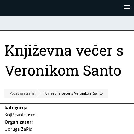
Skoči
Panel za upravljanje kolačićima
na
glavni
sadržaj
Književna večer s
Veronikom Santo
Početna strana
Književna večer s Veronikom Santo
kategorija:
Književni susret
Organizator:
Udruga ZaPis